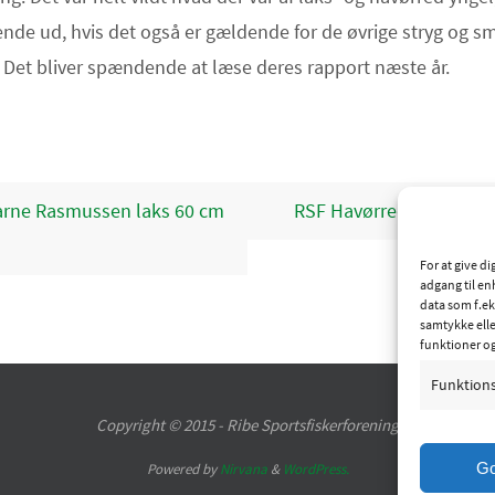
ende ud, hvis det også er gældende for de øvrige stryg og s
Det bliver spændende at læse deres rapport næste år.
arne Rasmussen laks 60 cm
RSF Havørred konkurre
For at give d
adgang til en
data som f.ek
samtykke elle
funktioner o
Funktion
Copyright © 2015 - Ribe Sportsfiskerforening
G
Powered by
Nirvana
&
WordPress.