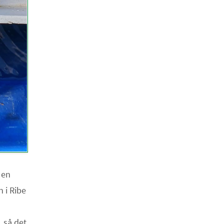
 en
 i Ribe
, så det