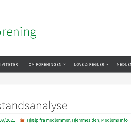
orening
IVITETER
OM FORENINGEN
LOVE & REGLER
MEDLE
standsanalyse
09/2021
Hjælp fra medlemmer
,
Hjemmesiden
,
Medlems Info