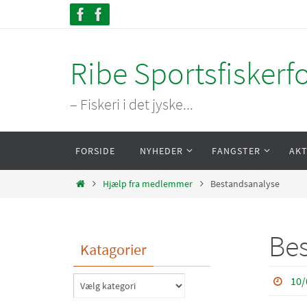
Skip
to
content
Ribe Sportsfiskerf
– Fiskeri i det jyske...
Skip
FORSIDE
NYHEDER
FANGSTER
AKT
to
content
Home
Hjælp fra medlemmer
Bestandsanalyse
Be
Katagorier
10/
Katagorier