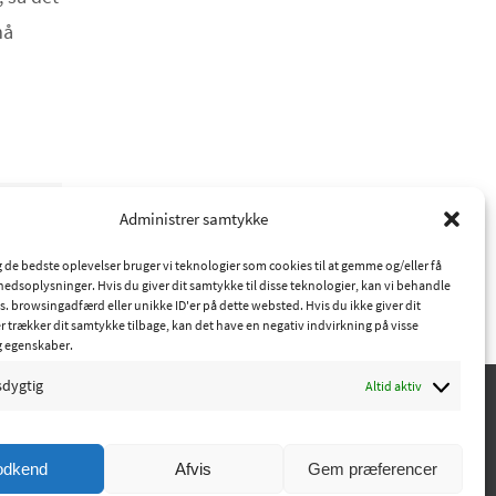
må
nce
Administrer samtykke
ig de bedste oplevelser bruger vi teknologier som cookies til at gemme og/eller få
hedsoplysninger. Hvis du giver dit samtykke til disse teknologier, kan vi behandle
s. browsingadfærd eller unikke ID'er på dette websted. Hvis du ikke giver dit
r trækker dit samtykke tilbage, kan det have en negativ indvirkning på visse
g egenskaber.
sdygtig
Altid aktiv
odkend
Afvis
Gem præferencer