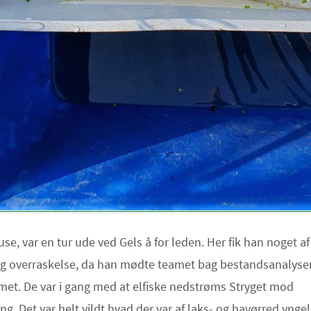
use, var en tur ude ved Gels å for leden. Her fik han noget af
g overraskelse, da han mødte teamet bag bestandsanalysen
met. De var i gang med at elfiske nedstrøms Stryget mod
g. Det var helt vildt hvad der var af laks- og havørred yngel