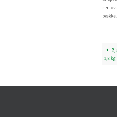
ser lov
bække. 
Bj
1,8 kg