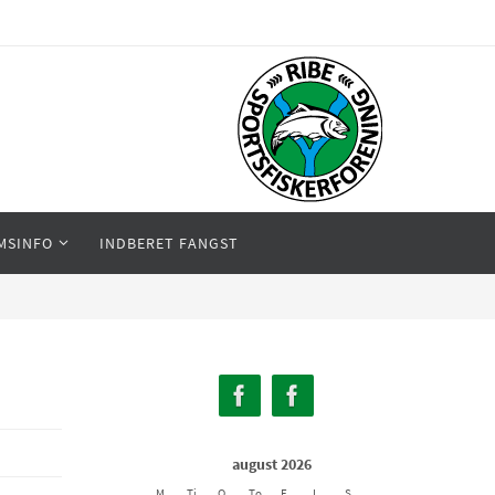
MSINFO
INDBERET FANGST
august 2026
M
Ti
O
To
F
L
S