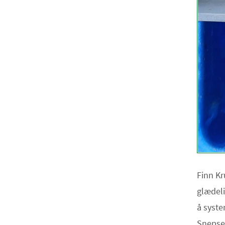
Finn Kr
glædeli
å syste
Snepsen