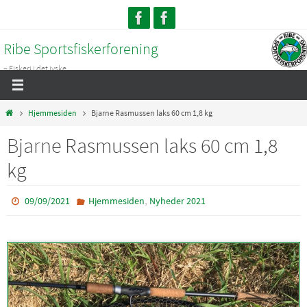
Skip
to
Ribe Sportsfiskerforening
content
– Fiskeri i det jyske...
Home
Hjemmesiden
Bjarne Rasmussen laks 60 cm 1,8 kg
Bjarne Rasmussen laks 60 cm 1,8
kg
,
09/09/2021
Hjemmesiden
Nyheder 2021