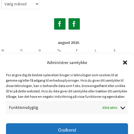
Arkiver
august 2026
M
Ti
O
To
F
L
S
1
2
Administrer samtykke
3
4
5
6
7
8
9
For at give dig de bedste oplevelser bruger vi teknologier som cookies til at
10
11
12
13
14
15
16
gemme og/eller få adgang til enhedsoplysninger. Hvis du giver dit samtykke til
17
18
19
20
21
22
23
disse teknologier, kan vi behandle data som f.eks. browsingadfærd eller unikke
ID'er på dette websted. Hvis du ikke giver dit samtykke eller trækker dit samtykke
24
25
26
27
28
29
30
tilbage, kan det have en negativ indvirkning på visse funktioner og egenskaber.
31
Funktionsdygtig
Altid aktiv
« jul
Godkend