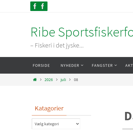
Skip
to
content
Ribe Sportsfiskerf
– Fiskeri i det jyske...
Skip
FORSIDE
NYHEDER
FANGSTER
AKT
to
content
Home
2026
juli
08
Katagorier
D
Katagorier