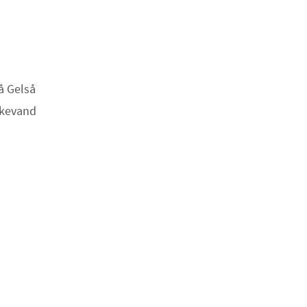
å Gelså
skevand