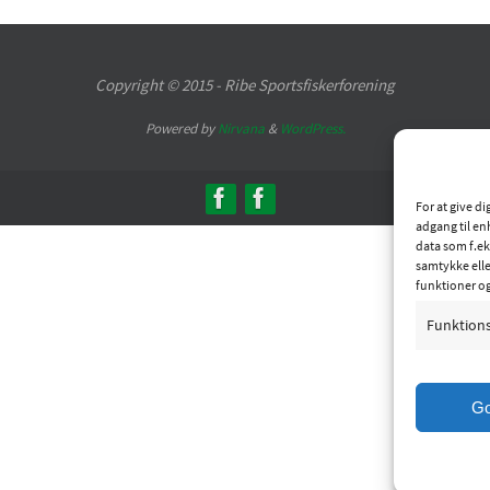
Copyright © 2015 - Ribe Sportsfiskerforening
Powered by
Nirvana
&
WordPress.
For at give d
adgang til en
data som f.ek
samtykke elle
funktioner o
Funktion
G