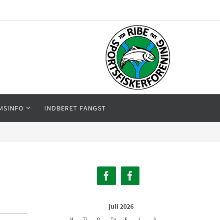
MSINFO
INDBERET FANGST
juli 2026
M
Ti
O
To
F
L
S