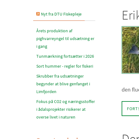
Eri
Nyt fra DTU Fiskepleje
Årets produktion af
pighvarreyngel til udsætning er
i gang
Tunmærkning fortsætter i 2026
Sort hummer - regler for fiskeri
Skrubber fra udsætninger
begynder at blive genfanget i
den flu
Limfjorden
Fokus på CO2 og næringsstoffer
FORT
i ådalsprojekter risikerer at
overse livet i naturen
De