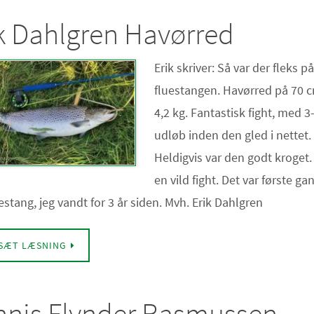
k Dahlgren Havørred
Erik skriver: Så var der fleks på
fluestangen. Havørred på 70 
4,2 kg. Fantastisk fight, med 3
udløb inden den gled i nettet.
Heldigvis var den godt kroget.
en vild fight. Det var første g
estang, jeg vandt for 3 år siden. Mvh. Erik Dahlgren
SÆT LÆSNING
nnis Flynder Rasmussen