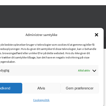
Administrer samtykke
ig de bedste oplevelser bruger vi teknologier som cookies til at gemme og/eller få
hedsoplysninger. Hvis du giver dit samtykke til disse teknologier, kan vi behandle
s. browsingadfærd eller unikke ID'er på dette websted. Hvis du ikke giver dit
r trækker dit samtykke tilbage, kan det have en negativ indvirkning på visse
g egenskaber.
sdygtig
Altid aktiv
odkend
Afvis
Gem præferencer
Cookiepolitik