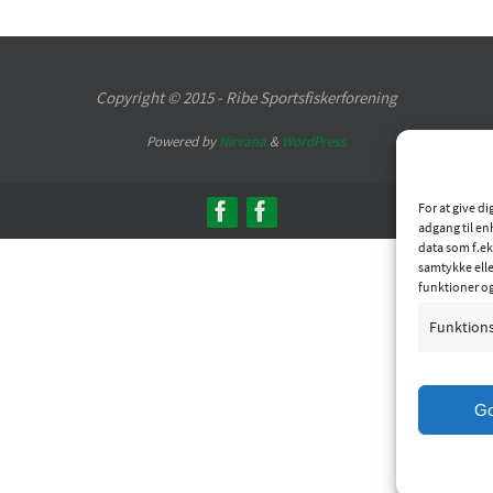
Copyright © 2015 - Ribe Sportsfiskerforening
Powered by
Nirvana
&
WordPress.
For at give d
adgang til en
data som f.ek
samtykke elle
funktioner o
Funktion
G