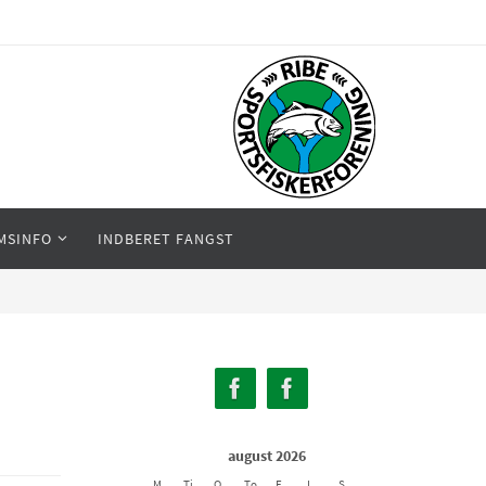
MSINFO
INDBERET FANGST
august 2026
M
Ti
O
To
F
L
S