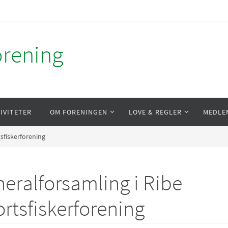
orening
IVITETER
OM FORENINGEN
LOVE & REGLER
MEDLE
sfiskerforening
eralforsamling i Ribe
rtsfiskerforening