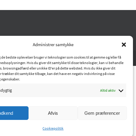
Administrer samtykke
ig de bedste oplevelser bruger vi teknologier som cookies til at gemme og/eller få
hedsoplysninger. Hvis du giver dit samtykke til disse teknologier, kan vi behandle
s. browsingadfærd eller unikke ID'er på dette websted. Hvis du ikke giver dit
r trækker dit samtykke tilbage, kan det have en negativ indvirkning på visse
g egenskaber.
sdygtig
Altid aktiv
odkend
Afvis
Gem præferencer
Cookiepolitik