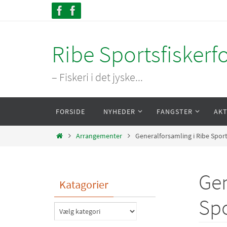
Skip
to
content
Ribe Sportsfiskerf
– Fiskeri i det jyske...
Skip
FORSIDE
NYHEDER
FANGSTER
AKT
to
content
Home
Arrangementer
Generalforsamling i Ribe Sport
Gen
Katagorier
Spo
Katagorier