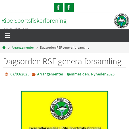
Skip
to
Ribe Sportsfiskerforening
content
– Fiskeri i det jyske...
Home
Arrangementer
Dagsorden RSF generalforsamling
Dagsorden RSF generalforsamling
,
,
07/03/2025
Arrangementer
Hjemmesiden
Nyheder 2025