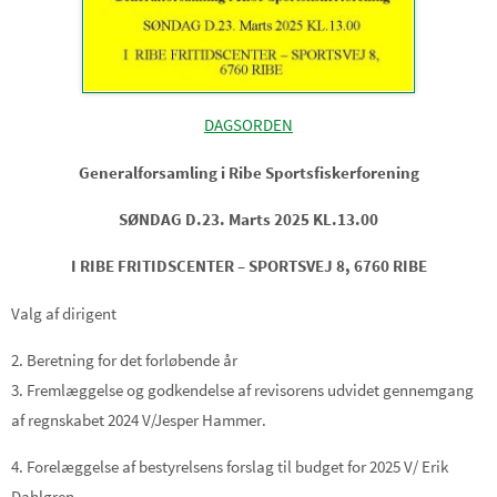
DAGSORDEN
Generalforsamling i Ribe Sportsfiskerforening
SØNDAG D.23
.
Marts 2025
KL.13.00
I RIBE FRITIDSCENTER –
SPORTSVEJ
8, 6760 RIBE
Valg af dirigent
2
. Beretning for det forløbende år
3
. Fremlæggelse o
g godkendelse af
revisorens udvidet gennemgang
af
regnskabet 2024
V/Jesper
Hammer
.
4.
F
orelæggelse af bestyrelsens forslag til budget
for 2025
V/ Erik
Dahlgren
.