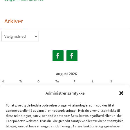
Arkiver
Arkiver
august 2026
M
Ti
O
To
F
L
S
1
2
Administrer samtykke
3
4
5
6
7
8
9
For at give dig de bedste oplevelser bruger vi teknologier som cookies til at
10
11
12
13
14
15
16
gemme og/eller få adgang til enhedsoplysninger. Hvis du giver dit samtykke til
17
18
19
20
21
22
23
disse teknologier, kan vi behandle data som f.eks. browsingadfærd eller unikke
ID'er på dette websted. Hvis du ikke giver dit samtykke eller trækker dit samtykke
24
25
26
27
28
29
30
tilbage, kan det have en negativ indvirkning på visse funktioner og egenskaber.