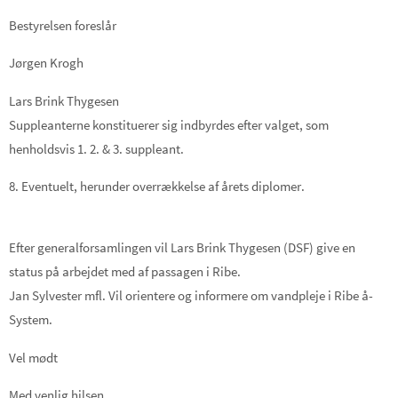
Bestyrelsen foreslår
Jørgen Krogh
Lars Brink
Thygesen
Suppleanterne konstituerer sig indbyrdes efter valget, som
henholdsvis 1. 2. & 3. suppleant.
8
. Eventuelt
, herunder overrækkelse af årets
diplomer.
Efte
r generalforsamlingen
vil
Lars Brink Thygesen
(
DSF
)
give
en
status på
arbejdet med af passagen
i Ribe.
Jan Sylvester
mfl. Vil orientere og informere
om vandpleje i Ribe å-
System.
Vel mødt
Med venlig hilsen