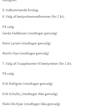
5
.
Indkommende forslag.
6
. Valg af bestyrelses
medlemmer
(for 2 år)
.
På valg
:
Gerda Feddersen
(
m
odtager genvalg)
Kenn Larsen (modtager genvalg)
Martin Hye (modtager genvalg)
7.
Valg af 3 suppleanter til bestyrelsen
(for 1 år)
.
P
å
valg:
Erik Dahlgren
(
modtager genvalg
)
Erik Schultz,
(
modtager
ikke
genvalg
)
Niels Ole Kjær
(
modtager ikke genvalg
)