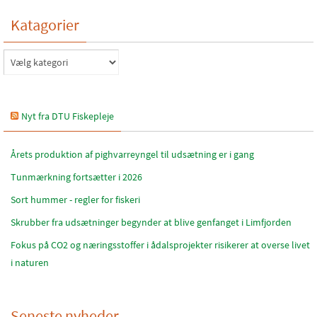
Katagorier
Katagorier
Nyt fra DTU Fiskepleje
Årets produktion af pighvarreyngel til udsætning er i gang
Tunmærkning fortsætter i 2026
Sort hummer - regler for fiskeri
Skrubber fra udsætninger begynder at blive genfanget i Limfjorden
Fokus på CO2 og næringsstoffer i ådalsprojekter risikerer at overse livet
i naturen
Seneste nyheder