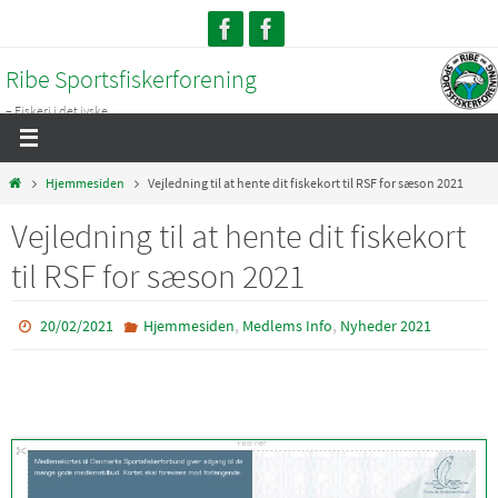
Skip
to
Ribe Sportsfiskerforening
content
– Fiskeri i det jyske...
Home
Hjemmesiden
Vejledning til at hente dit fiskekort til RSF for sæson 2021
Vejledning til at hente dit fiskekort
til RSF for sæson 2021
,
,
20/02/2021
Hjemmesiden
Medlems Info
Nyheder 2021