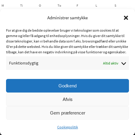
M
Ti
O
To
F
L
S
1
2
Administrer samtykke
3
4
5
6
7
8
9
For at give dig de bedste oplevelser bruger vi teknologier som cookies til at
10
11
12
13
14
15
16
gemme og/eller få adgang til enhedsoplysninger. Hvis du giver dit samtykke til
17
18
19
20
21
22
23
disse teknologier, kan vi behandle data som f.eks. browsingadfærd eller unikke
ID'er på dette websted. Hvis du ikke giver dit samtykke eller trækker dit samtykke
24
25
26
27
28
29
30
tilbage, kan det have en negativ indvirkning på visse funktioner og egenskaber.
31
Funktionsdygtig
Altid aktiv
« jul
Godkend
Copyright © 2015 - Ribe Sportsfiskerforening
Afvis
Powered by
Nirvana
&
WordPress.
Gem præferencer
Cookiepolitik