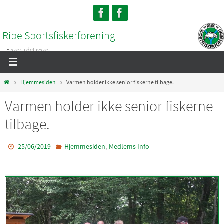
Skip
to
Ribe Sportsfiskerforening
content
– Fiskeri i det jyske...
Home
Hjemmesiden
Varmen holder ikke senior fiskerne tilbage.
Varmen holder ikke senior fiskerne
tilbage.
,
25/06/2019
Hjemmesiden
Medlems Info