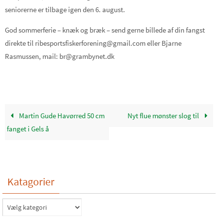
seniorerne er tilbage igen den 6. august.
God sommerferie – knæk og bræk – send gerne billede af din fangst
direkte til ribesportsfiskerforening@gmail.com eller Bjarne
Rasmussen, mail: br@grambynet.dk
Martin Gude Havørred 50 cm
Nyt flue mønster slog til
fanget i Gels å
Katagorier
Katagorier