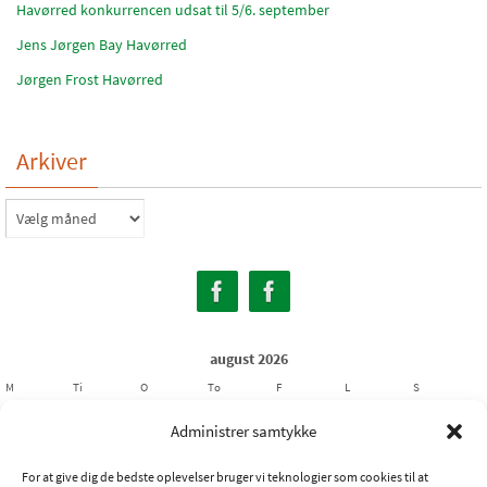
Havørred konkurrencen udsat til 5/6. september
Jens Jørgen Bay Havørred
Jørgen Frost Havørred
Arkiver
Arkiver
august 2026
M
Ti
O
To
F
L
S
1
2
Administrer samtykke
3
4
5
6
7
8
9
For at give dig de bedste oplevelser bruger vi teknologier som cookies til at
10
11
12
13
14
15
16