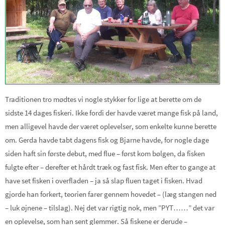
Traditionen tro mødtes vi nogle stykker for lige at berette om de
sidste 14 dages fiskeri. Ikke fordi der havde været mange fisk på land,
men alligevel havde der været oplevelser, som enkelte kunne berette
om. Gerda havde tabt dagens fisk og Bjarne havde, for nogle dage
siden haft sin første debut, med flue – først kom bølgen, da fisken
fulgte efter – derefter et hårdt træk og fast fisk. Men efter to gange at
have set fisken i overfladen – ja så slap fluen taget i fisken. Hvad
gjorde han forkert, teorien farer gennem hovedet – (læg stangen ned
– luk øjnene – tilslag). Nej det var rigtig nok, men ”PYT……” det var
en oplevelse, som han sent glemmer. Så fiskene er derude –