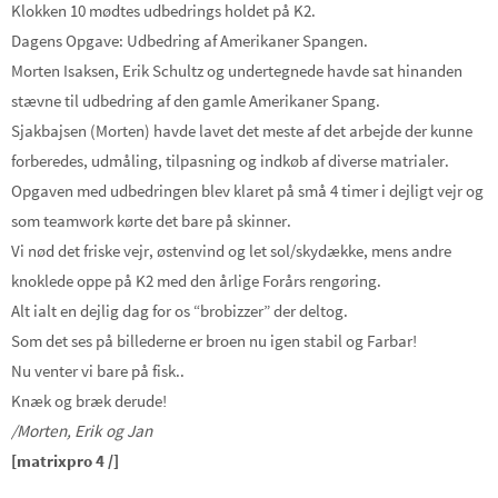
Klokken 10 mødtes udbedrings holdet på K2.
Dagens Opgave: Udbedring af Amerikaner Spangen.
Morten Isaksen, Erik Schultz og undertegnede havde sat hinanden
stævne til udbedring af den gamle Amerikaner Spang.
Sjakbajsen (Morten) havde lavet det meste af det arbejde der kunne
forberedes, udmåling, tilpasning og indkøb af diverse matrialer.
Opgaven med udbedringen blev klaret på små 4 timer i dejligt vejr og
som teamwork kørte det bare på skinner.
Vi nød det friske vejr, østenvind og let sol/skydække, mens andre
knoklede oppe på K2 med den årlige Forårs rengøring.
Alt ialt en dejlig dag for os “brobizzer” der deltog.
Som det ses på billederne er broen nu igen stabil og Farbar!
Nu venter vi bare på fisk..
Knæk og bræk derude!
/Morten, Erik og Jan
[matrixpro 4 /]