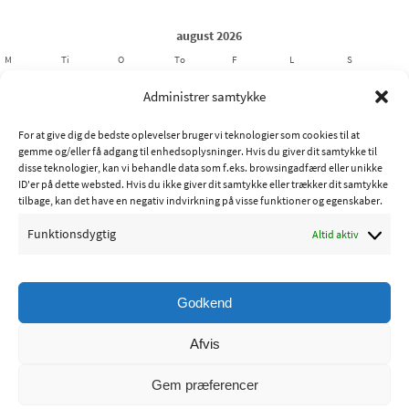
august 2026
M
Ti
O
To
F
L
S
1
2
Administrer samtykke
3
4
5
6
7
8
9
For at give dig de bedste oplevelser bruger vi teknologier som cookies til at
10
11
12
13
14
15
16
gemme og/eller få adgang til enhedsoplysninger. Hvis du giver dit samtykke til
17
18
19
20
21
22
23
disse teknologier, kan vi behandle data som f.eks. browsingadfærd eller unikke
ID'er på dette websted. Hvis du ikke giver dit samtykke eller trækker dit samtykke
24
25
26
27
28
29
30
tilbage, kan det have en negativ indvirkning på visse funktioner og egenskaber.
31
Funktionsdygtig
Altid aktiv
« jul
Godkend
Copyright © 2015 - Ribe Sportsfiskerforening
Afvis
Powered by
Nirvana
&
WordPress.
Gem præferencer