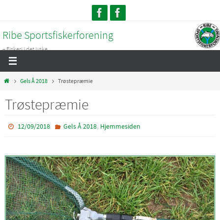
Skip
to
Ribe Sportsfiskerforening
content
– Fiskeri i det jyske...
Home
Gels Å 2018
Trøstepræmie
Trøstepræmie
,
12/09/2018
Gels Å 2018
Hjemmesiden