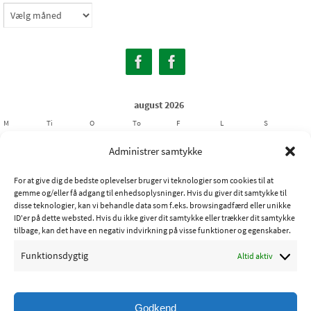
Arkiver
august 2026
M
Ti
O
To
F
L
S
1
2
Administrer samtykke
3
4
5
6
7
8
9
For at give dig de bedste oplevelser bruger vi teknologier som cookies til at
10
11
12
13
14
15
16
gemme og/eller få adgang til enhedsoplysninger. Hvis du giver dit samtykke til
17
18
19
20
21
22
23
disse teknologier, kan vi behandle data som f.eks. browsingadfærd eller unikke
ID'er på dette websted. Hvis du ikke giver dit samtykke eller trækker dit samtykke
24
25
26
27
28
29
30
tilbage, kan det have en negativ indvirkning på visse funktioner og egenskaber.
31
Funktionsdygtig
Altid aktiv
« jul
Godkend