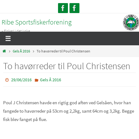
Skip
to
Ribe Sportsfiskerforening
content
– Fiskeri i det jyske...
Home
Gels Å 2016
To havørreder til Poul Christensen
To havørreder til Poul Christensen
29/06/2016
Gels Å 2016
Poul J Christensen havde en rigtig god aften ved Gelsåen, hvor han
fangede to havørreder på 53cm og 2,2kg, samt 64cm og 3,2kg. Begge
fisk blev fanget på flue.