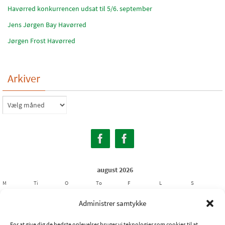
Havørred konkurrencen udsat til 5/6. september
Jens Jørgen Bay Havørred
Jørgen Frost Havørred
Arkiver
Arkiver
august 2026
M
Ti
O
To
F
L
S
1
2
Administrer samtykke
3
4
5
6
7
8
9
For at give dig de bedste oplevelser bruger vi teknologier som cookies til at