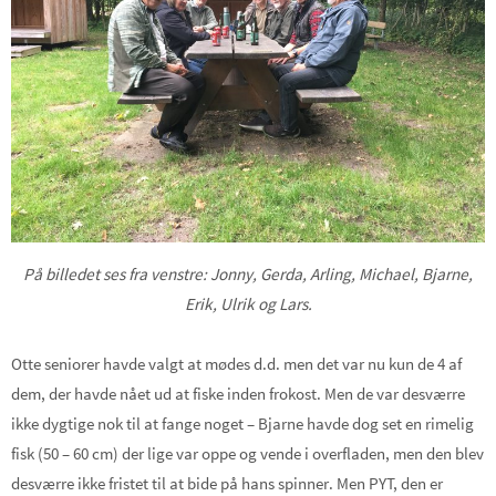
På billedet ses fra venstre: Jonny, Gerda, Arling, Michael, Bjarne,
Erik, Ulrik og Lars.
Otte seniorer havde valgt at mødes d.d. men det var nu kun de 4 af
dem, der havde nået ud at fiske inden frokost. Men de var desværre
ikke dygtige nok til at fange noget – Bjarne havde dog set en rimelig
fisk (50 – 60 cm) der lige var oppe og vende i overfladen, men den blev
desværre ikke fristet til at bide på hans spinner. Men PYT, den er