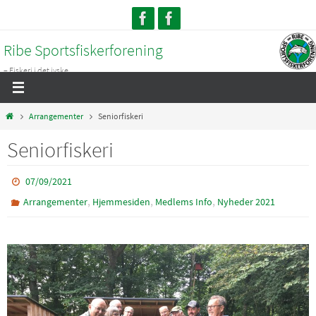
Skip
to
Ribe Sportsfiskerforening
content
– Fiskeri i det jyske...
Home
Arrangementer
Seniorfiskeri
Seniorfiskeri
07/09/2021
,
,
,
Arrangementer
Hjemmesiden
Medlems Info
Nyheder 2021