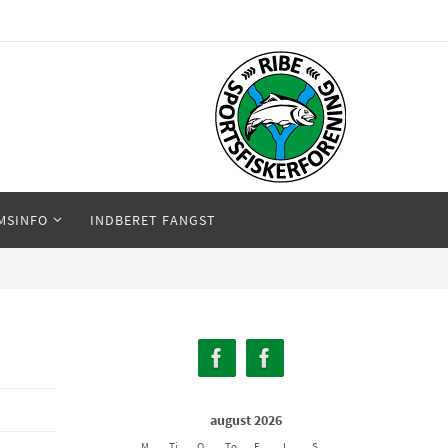
MSINFO
INDBERET FANGST
august 2026
M
Ti
O
To
F
L
S