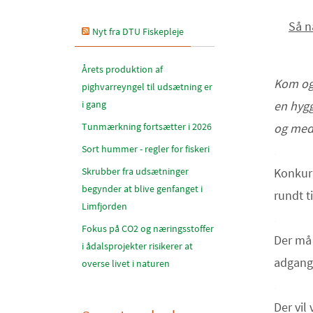
Så n
Nyt fra DTU Fiskepleje
Årets produktion af
Kom og 
pighvarreyngel til udsætning er
i gang
en hyg
Tunmærkning fortsætter i 2026
og med 
Sort hummer - regler for fiskeri
.
Skrubber fra udsætninger
Konkurr
begynder at blive genfanget i
rundt t
Limfjorden
.
Fokus på CO2 og næringsstoffer
Der må 
i ådalsprojekter risikerer at
adgang 
overse livet i naturen
.
Der vil