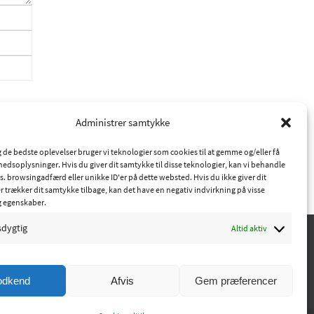
Administrer samtykke
ig de bedste oplevelser bruger vi teknologier som cookies til at gemme og/eller få
hedsoplysninger. Hvis du giver dit samtykke til disse teknologier, kan vi behandle
s. browsingadfærd eller unikke ID'er på dette websted. Hvis du ikke giver dit
r trækker dit samtykke tilbage, kan det have en negativ indvirkning på visse
g egenskaber.
sdygtig
Altid aktiv
odkend
Afvis
Gem præferencer