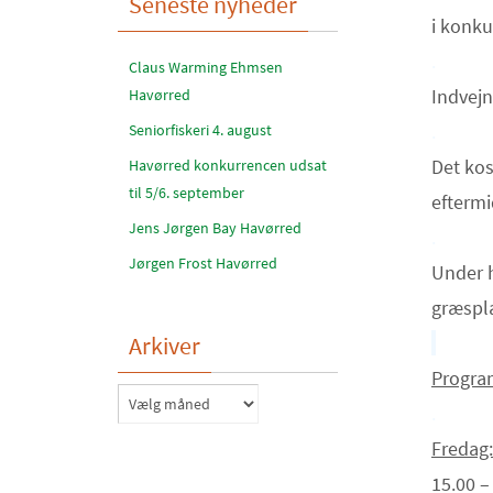
Seneste nyheder
i konku
.
Claus Warming Ehmsen
Indvejn
Havørred
.
Seniorfiskeri 4. august
Det kos
Havørred konkurrencen udsat
til 5/6. september
efterm
Jens Jørgen Bay Havørred
.
Jørgen Frost Havørred
Under h
græsplæ
Arkiver
.
Progra
Arkiver
.
Fredag:
15.00 –