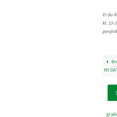
.
Er du f
kl. 15-
per@rib
Bro
NY DA
grali