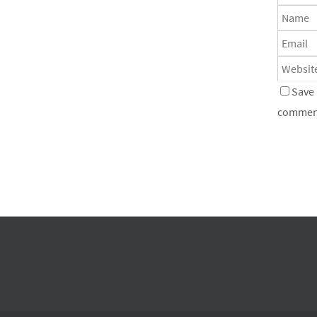
Save 
commen