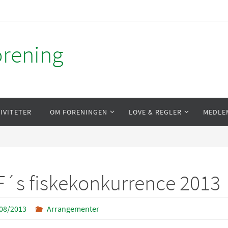
orening
IVITETER
OM FORENINGEN
LOVE & REGLER
MEDLE
´s fiskekonkurrence 2013
08/2013
Arrangementer