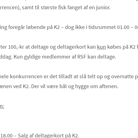
rrencen), samt til største fisk fanget af en junior.
ing foregår løbende på K2 – dog ikke i tidsrummet 01.00 – 0
ter 100,-kr at deltage og deltagerkort kan
kun
købes på K2 
iddag. Kun gyldige medlemmer af RSF kan deltage.
ele konkurrencen er det tilladt at slå telt op og overnatte 
nen ved K2. Der vil være bål og hygge om aftenen.
m:
 18.00 –
Salg af deltagerkort på K2.