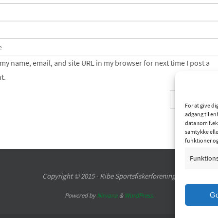
my name, email, and site URL in my browser for next time I post a
t.
For at give d
adgang til en
data som f.ek
samtykke elle
funktioner o
Funktion
Copyright © 2015 - Ribe Sportsfiskerforening
G
Powered by
Nirvana
&
WordPress.