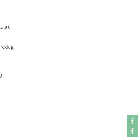
6.00.
fredag
på