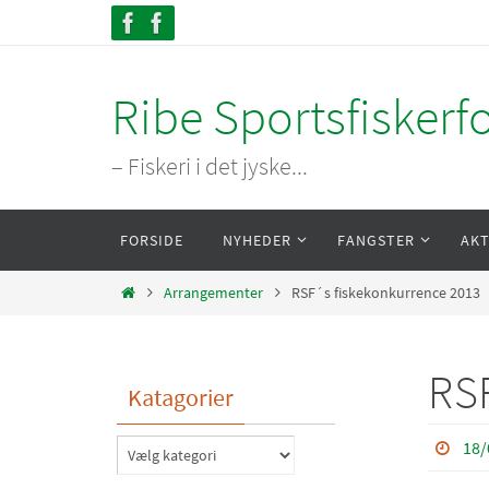
Skip
to
content
Ribe Sportsfiskerf
– Fiskeri i det jyske...
Skip
FORSIDE
NYHEDER
FANGSTER
AKT
to
content
Home
Arrangementer
RSF´s fiskekonkurrence 2013
RSF
Katagorier
18/
Katagorier