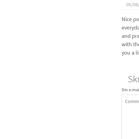
05/08
Nice po
everyda
and pra
with th
you a l
Skr
Din e-mai