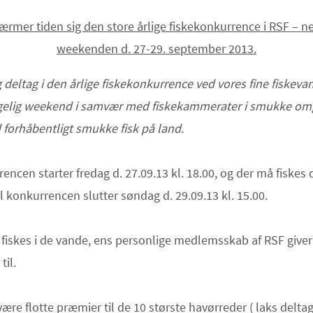
ærmer tiden sig den store årlige fiskekonkurrence i RSF – n
weekenden d. 27-29. september 2013.
deltag i den årlige fiskekonkurrence ved vores fine fiskeva
gelig weekend i samvær med fiskekammerater i smukke omg
forhåbentligt smukke fisk på land.
encen starter fredag d. 27.09.13 kl. 18.00, og der må fiskes
il konkurrencen slutter søndag d. 29.09.13 kl. 15.00.
fiskes i de vande, ens personlige medlemsskab af RSF giver
til.
 være flotte præmier til de 10 største havørreder ( laks delta