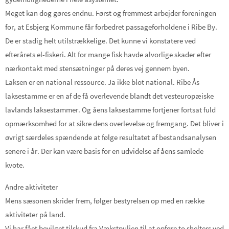
Meget kan dog gøres endnu. Først og fremmest arbejder foreningen
for, at Esbjerg Kommune får forbedret passageforholdene i Ribe By.
De er stadig helt utilstrækkelige. Det kunne vi konstatere ved
efterårets el-fiskeri. Alt for mange fisk havde alvorlige skader efter
nærkontakt med stensætninger på deres vej gennem byen.
Laksen er en national ressource. Ja ikke blot national. Ribe Ås
laksestamme er en af de få overlevende blandt det vesteuropæiske
lavlands laksestammer. Og åens laksestamme fortjener fortsat fuld
opmærksomhed for at sikre dens overlevelse og fremgang. Det bliver i
øvrigt særdeles spændende at følge resultatet af bestandsanalysen
senere i år. Der kan være basis for en udvidelse af åens samlede
kvote.
Andre aktiviteter
Mens sæsonen skrider frem, følger bestyrelsen op med en række
aktiviteter på land.
Vi har fået bevilget tilskud fra Vækstpuljen til at opføre to shelters ved