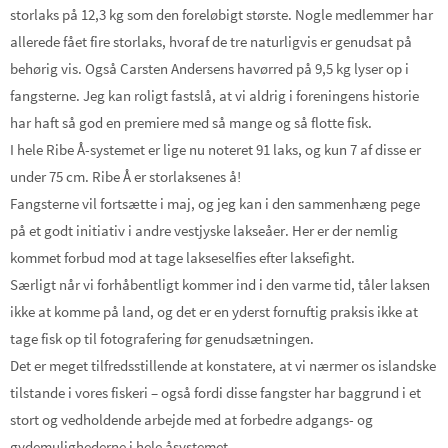
storlaks på 12,3 kg som den foreløbigt største. Nogle medlemmer har
allerede fået fire storlaks, hvoraf de tre naturligvis er genudsat på
behørig vis. Også Carsten Andersens havørred på 9,5 kg lyser op i
fangsterne. Jeg kan roligt fastslå, at vi aldrig i foreningens historie
har haft så god en premiere med så mange og så flotte fisk.
I hele Ribe Å-systemet er lige nu noteret 91 laks, og kun 7 af disse er
under 75 cm. Ribe Å er storlaksenes å!
Fangsterne vil fortsætte i maj, og jeg kan i den sammenhæng pege
på et godt initiativ i andre vestjyske lakseåer. Her er der nemlig
kommet forbud mod at tage lakseselfies efter laksefight.
Særligt når vi forhåbentligt kommer ind i den varme tid, tåler laksen
ikke at komme på land, og det er en yderst fornuftig praksis ikke at
tage fisk op til fotografering før genudsætningen.
Det er meget tilfredsstillende at konstatere, at vi nærmer os islandske
tilstande i vores fiskeri – også fordi disse fangster har baggrund i et
stort og vedholdende arbejde med at forbedre adgangs- og
gydemulighederne i hele åsystemet.