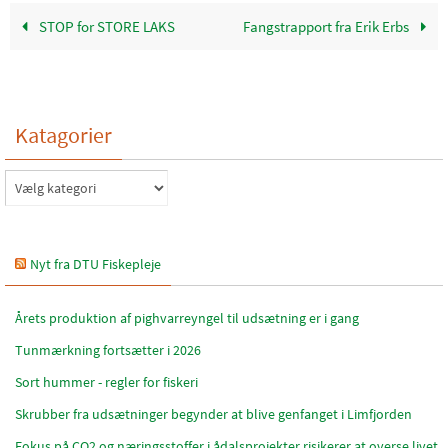
STOP for STORE LAKS
Fangstrapport fra Erik Erbs
Katagorier
Katagorier
Nyt fra DTU Fiskepleje
Årets produktion af pighvarreyngel til udsætning er i gang
Tunmærkning fortsætter i 2026
Sort hummer - regler for fiskeri
Skrubber fra udsætninger begynder at blive genfanget i Limfjorden
Fokus på CO2 og næringsstoffer i ådalsprojekter risikerer at overse livet