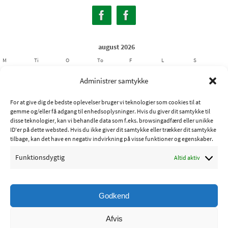
august 2026
M
Ti
O
To
F
L
S
1
2
Administrer samtykke
3
4
5
6
7
8
9
For at give dig de bedste oplevelser bruger vi teknologier som cookies til at
10
11
12
13
14
15
16
gemme og/eller få adgang til enhedsoplysninger. Hvis du giver dit samtykke til
17
18
19
20
21
22
23
disse teknologier, kan vi behandle data som f.eks. browsingadfærd eller unikke
ID'er på dette websted. Hvis du ikke giver dit samtykke eller trækker dit samtykke
24
25
26
27
28
29
30
tilbage, kan det have en negativ indvirkning på visse funktioner og egenskaber.
31
Funktionsdygtig
Altid aktiv
« jul
Godkend
Copyright © 2015 - Ribe Sportsfiskerforening
Afvis