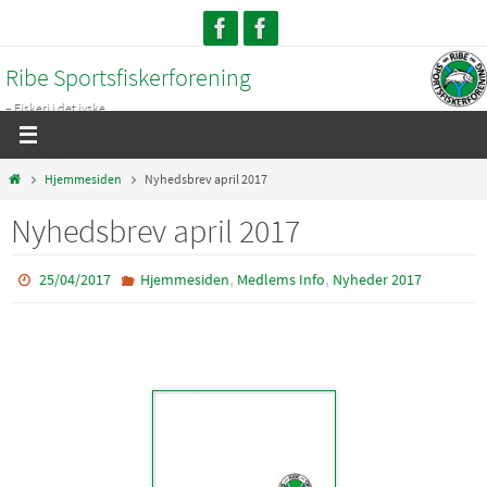
Skip
to
Ribe Sportsfiskerforening
content
– Fiskeri i det jyske...
Home
Hjemmesiden
Nyhedsbrev april 2017
Nyhedsbrev april 2017
,
,
25/04/2017
Hjemmesiden
Medlems Info
Nyheder 2017