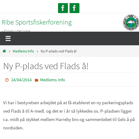
Skip
to
Ribe Sportsfiskerforening
content
– Fiskeri i det jyske...
Home
Medlems Info
Ny P-plads ved Flads å!
Ny P-plads ved Flads å!
24/04/2014
Medlems Info
Vi har i bestyrelsen arbejdet på at få etableret en ny parkeringsplads
ved Flads å til A-medl. og det er i år så lykkedes os. P-pladsen ligger
ca. midt på stykket mellem Harreby bro og sammenløbet til Gels å på
nordsiden.