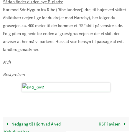
Sådan finder du den nye P-plads:
Kør mod Sdr.Hygum fra Ribe (Ribe landevej) drej til højre ved skiltet
Abildskær (vejen lige før du drejer mod Harreby), her følger du
grusvejen ca. 400 meter til der kommer et RSF skilt på venstre side.
Følg pilen og nede for enden af græs/grus vejen er der et skilt der
anviser at her må vi parkere. Husk at vise hensyn til passage af evt.
landbrugsmaskiner.
Mvh
Bestyrelsen
Nedgang til Hjortvad Å ved
RSF i avisen
Kalvslund bro