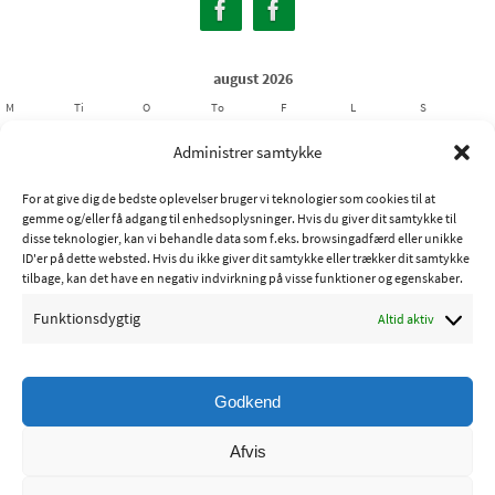
august 2026
M
Ti
O
To
F
L
S
1
2
Administrer samtykke
3
4
5
6
7
8
9
For at give dig de bedste oplevelser bruger vi teknologier som cookies til at
10
11
12
13
14
15
16
gemme og/eller få adgang til enhedsoplysninger. Hvis du giver dit samtykke til
17
18
19
20
21
22
23
disse teknologier, kan vi behandle data som f.eks. browsingadfærd eller unikke
ID'er på dette websted. Hvis du ikke giver dit samtykke eller trækker dit samtykke
24
25
26
27
28
29
30
tilbage, kan det have en negativ indvirkning på visse funktioner og egenskaber.
31
Funktionsdygtig
Altid aktiv
« jul
Godkend
Copyright © 2015 - Ribe Sportsfiskerforening
Afvis
Powered by
Nirvana
&
WordPress.