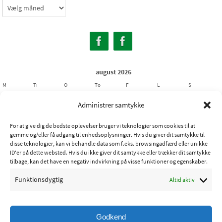
Arkiver
august 2026
M
Ti
O
To
F
L
S
1
2
Administrer samtykke
3
4
5
6
7
8
9
For at give dig de bedste oplevelser bruger vi teknologier som cookies til at
10
11
12
13
14
15
16
gemme og/eller få adgang til enhedsoplysninger. Hvis du giver dit samtykke til
17
18
19
20
21
22
23
disse teknologier, kan vi behandle data som f.eks. browsingadfærd eller unikke
ID'er på dette websted. Hvis du ikke giver dit samtykke eller trækker dit samtykke
24
25
26
27
28
29
30
tilbage, kan det have en negativ indvirkning på visse funktioner og egenskaber.
31
Funktionsdygtig
Altid aktiv
« jul
Godkend