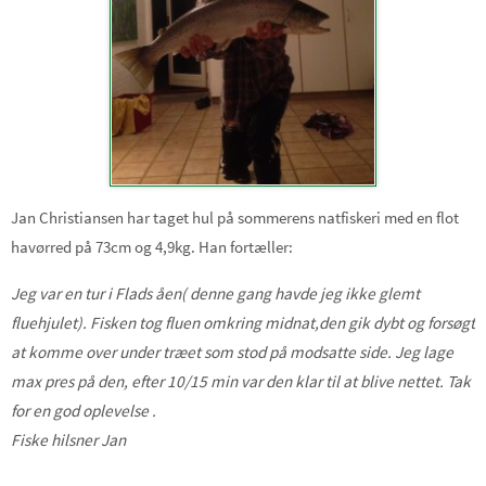
Jan Christiansen har taget hul på sommerens natfiskeri med en flot
havørred på 73cm og 4,9kg. Han fortæller:
Jeg var en tur i Flads åen( denne gang havde jeg ikke glemt
fluehjulet). Fisken tog fluen omkring midnat,den gik dybt og forsøgt
at komme over under træet som stod på modsatte side. Jeg lage
max pres på den, efter 10/15 min var den klar til at blive nettet. Tak
for en god oplevelse .
Fiske hilsner Jan