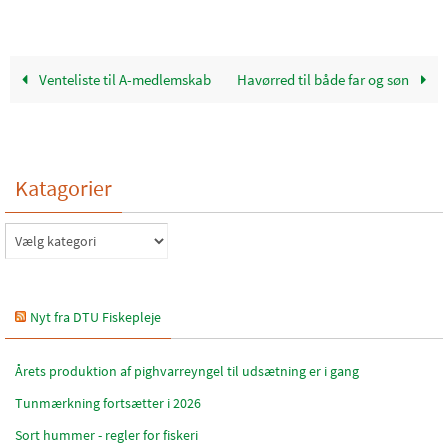
Venteliste til A-medlemskab
Havørred til både far og søn
Katagorier
Katagorier
Nyt fra DTU Fiskepleje
Årets produktion af pighvarreyngel til udsætning er i gang
Tunmærkning fortsætter i 2026
Sort hummer - regler for fiskeri