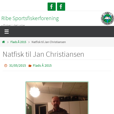
Skip
to
Ribe Sportsfiskerforening
content
– Fiskeri i det jyske...
Home
Flads Å 2015
Natfisk til Jan Christiansen
Natfisk til Jan Christiansen
31/05/2015
Flads Å 2015