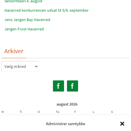
Seniorfiskeri 4. august
Havørred konkurrencen udsat til 5/6. september
Jens Jørgen Bay Havørred
Jørgen Frost Havørred
Arkiver
Arkiver
august 2026
M
Ti
O
To
F
L
S
1
2
Administrer samtykke
3
4
5
6
7
8
9