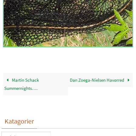
Martin Schack
Dan Zoega-Nielsen Havørred
Summernights….
Katagorier
Katagorier