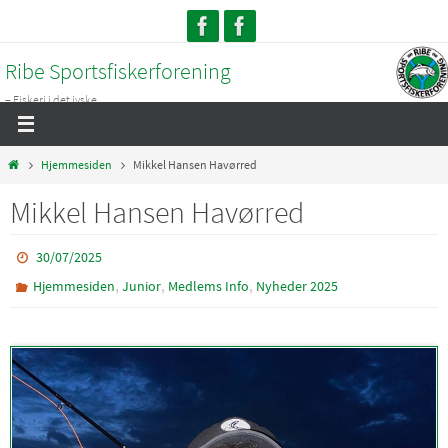
Skip
to
Ribe Sportsfiskerforening
content
– Fiskeri i det jyske...
Home
Hjemmesiden
Mikkel Hansen Havørred
Mikkel Hansen Havørred
30/07/2025
,
,
,
Hjemmesiden
Junior
Medlems Info
Nyheder 2025