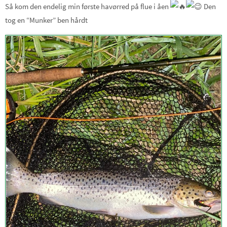
Så kom den endelig min første havørred på flue i åen
Den
tog en “Munker” ben hårdt