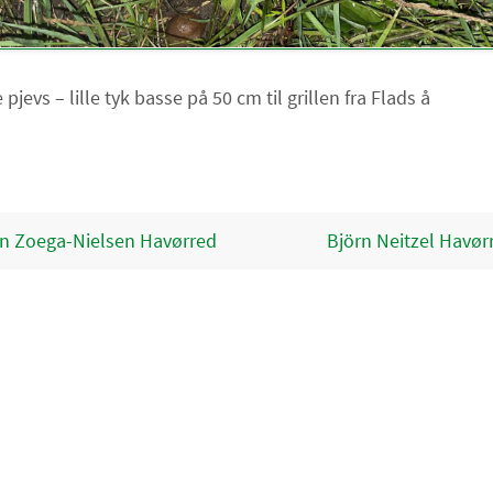
 pjevs – lille tyk basse på 50 cm til grillen fra Flads å
n Zoega-Nielsen Havørred
Björn Neitzel Havø