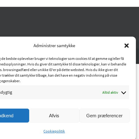
Administrer samtykke
ig de bedste oplevelser bruger vi teknologier som cookies til at gemme og/eller få
hedsoplysninger. Hvis du giver dit samtykke til disse teknologier, kan vi behandle
s. browsingadfærd eller unikke ID'er på dette websted. Hvis du ikke giver dit
r trækker dit samtykke tilbage, kan det have en negativ indvirkning på visse
g egenskaber.
sdygtig
Altid aktiv
odkend
Afvis
Gem præferencer
Cookiepolitik