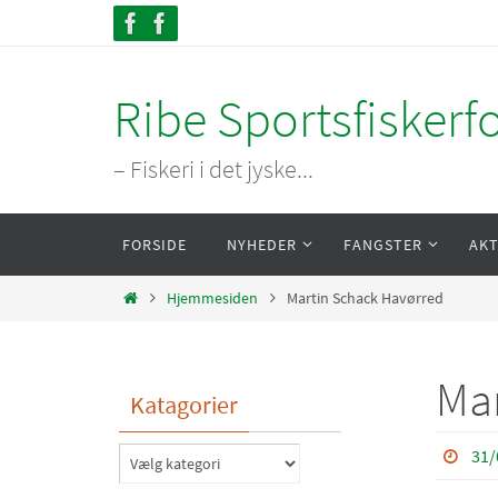
Skip
to
content
Ribe Sportsfiskerf
– Fiskeri i det jyske...
Skip
FORSIDE
NYHEDER
FANGSTER
AKT
to
content
Home
Hjemmesiden
Martin Schack Havørred
Mar
Katagorier
31/
Katagorier