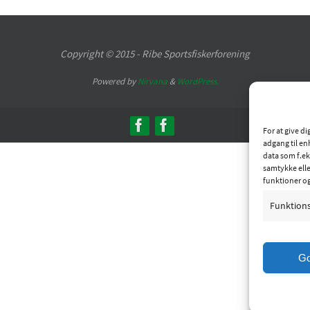
Copyright © 2015 - Ribe Sportsfiskerforening
Powered by
Nirvana
&
WordPress.
For at give d
adgang til en
data som f.ek
samtykke elle
funktioner o
Funktion
G