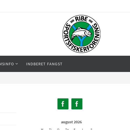
MSINFO
INDBERET FANGST
august 2026
M
Ti
O
To
F
L
S