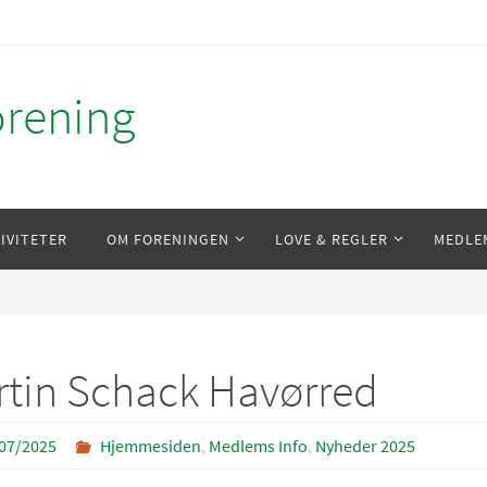
orening
IVITETER
OM FORENINGEN
LOVE & REGLER
MEDLE
tin Schack Havørred
07/2025
Hjemmesiden
,
Medlems Info
,
Nyheder 2025