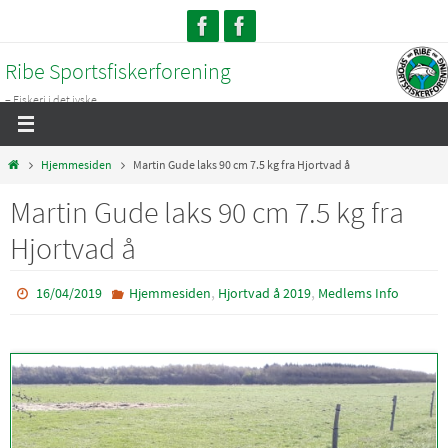
Skip
to
Ribe Sportsfiskerforening
content
– Fiskeri i det jyske...
Home
Hjemmesiden
Martin Gude laks 90 cm 7.5 kg fra Hjortvad å
Martin Gude laks 90 cm 7.5 kg fra
Hjortvad å
,
,
16/04/2019
Hjemmesiden
Hjortvad å 2019
Medlems Info