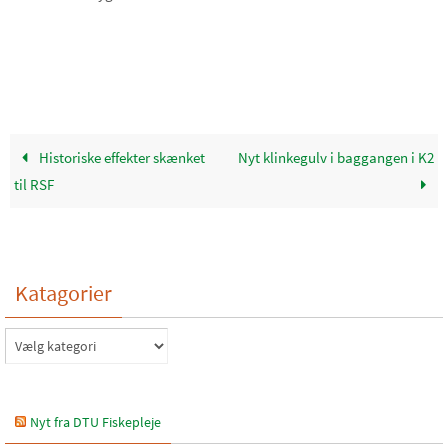
Historiske effekter skænket
Nyt klinkegulv i baggangen i K2
til RSF
Katagorier
Katagorier
Nyt fra DTU Fiskepleje