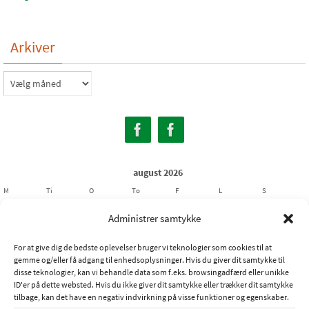
Arkiver
Arkiver
august 2026
M
Ti
O
To
F
L
S
1
2
Administrer samtykke
3
4
5
6
7
8
9
For at give dig de bedste oplevelser bruger vi teknologier som cookies til at
10
11
12
13
14
15
16
gemme og/eller få adgang til enhedsoplysninger. Hvis du giver dit samtykke til
17
18
19
20
21
22
23
disse teknologier, kan vi behandle data som f.eks. browsingadfærd eller unikke
ID'er på dette websted. Hvis du ikke giver dit samtykke eller trækker dit samtykke
24
25
26
27
28
29
30
tilbage, kan det have en negativ indvirkning på visse funktioner og egenskaber.