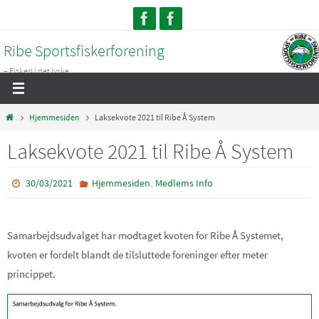
Skip
to
Ribe Sportsfiskerforening
content
– Fiskeri i det jyske...
Home
Hjemmesiden
Laksekvote 2021 til Ribe Å System
Laksekvote 2021 til Ribe Å System
,
30/03/2021
Hjemmesiden
Medlems Info
Samarbejdsudvalget har modtaget kvoten for Ribe Å Systemet,
kvoten er fordelt blandt de tilsluttede foreninger efter meter
princippet.