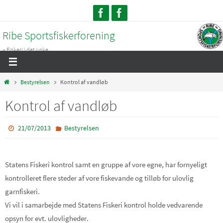
Skip
to
Ribe Sportsfiskerforening
content
– Fiskeri i det jyske...
Home
Bestyrelsen
Kontrol af vandløb
Kontrol af vandløb
21/07/2013
Bestyrelsen
Statens Fiskeri kontrol samt en gruppe af vore egne, har fornyeligt
kontrolleret flere steder af vore fiskevande og tilløb for ulovlig
garnfiskeri.
Vi vil i samarbejde med Statens Fiskeri kontrol holde vedvarende
opsyn for evt. ulovligheder.