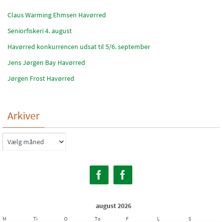
Claus Warming Ehmsen Havørred
Seniorfiskeri 4. august
Havørred konkurrencen udsat til 5/6. september
Jens Jørgen Bay Havørred
Jørgen Frost Havørred
Arkiver
Arkiver
august 2026
M
Ti
O
To
F
L
S