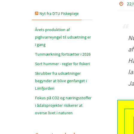
22/
Nyt fra DTU Fiskepleje
Årets produktion af
Nu
pighvarreyngel til udsætning er
i gang
af
Tunmærkning fortsætter i 2026
Ha
Sort hummer - regler for fiskeri
la
Skrubber fra udsætninger
begynder at blive genfanget i
Ja
Limfjorden
Fokus på CO2 og næringsstoffer
i ådalsprojekter risikerer at
overse livet i naturen