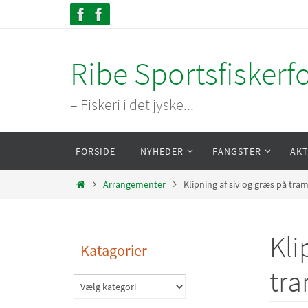
Skip
to
content
Ribe Sportsfiskerf
– Fiskeri i det jyske...
Skip
FORSIDE
NYHEDER
FANGSTER
AKT
to
content
Home
Arrangementer
Klipning af siv og græs på tra
Kli
Katagorier
tra
Katagorier