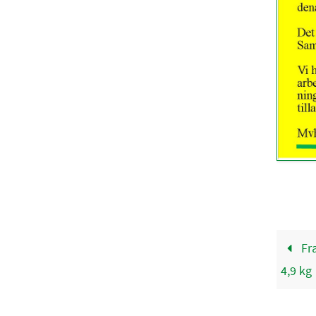
Fra
4,9 kg