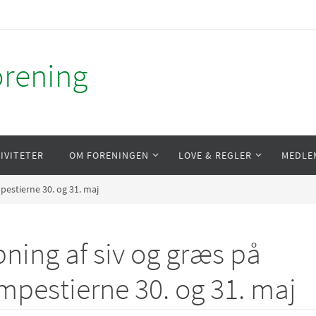
orening
IVITETER
OM FORENINGEN
LOVE & REGLER
MEDLE
mpestierne 30. og 31. maj
pning af siv og græs på
mpestierne 30. og 31. maj