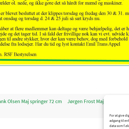
nk Olsen Maj springer 72 cm
Jørgen Frost Maj springer p
og 5,8
For at give d
adgang til en
data som f.ek