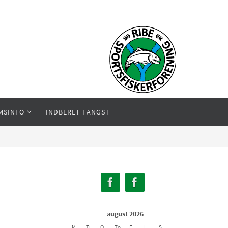
MSINFO
INDBERET FANGST
august 2026
M
Ti
O
To
F
L
S