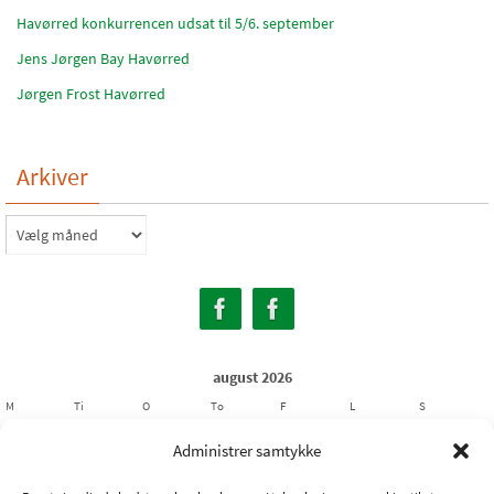
Havørred konkurrencen udsat til 5/6. september
Jens Jørgen Bay Havørred
Jørgen Frost Havørred
Arkiver
Arkiver
august 2026
M
Ti
O
To
F
L
S
1
2
Administrer samtykke
3
4
5
6
7
8
9