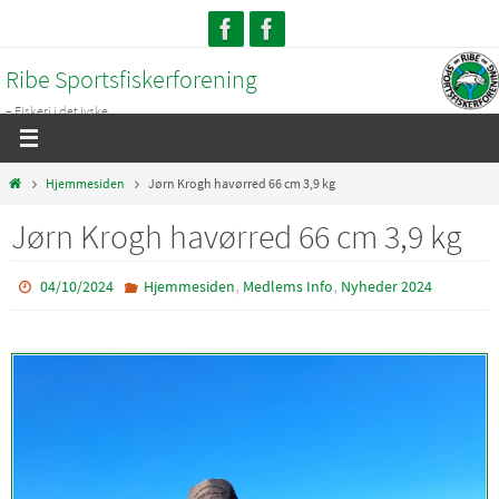
Skip
to
Ribe Sportsfiskerforening
content
– Fiskeri i det jyske...
Home
Hjemmesiden
Jørn Krogh havørred 66 cm 3,9 kg
Jørn Krogh havørred 66 cm 3,9 kg
,
,
04/10/2024
Hjemmesiden
Medlems Info
Nyheder 2024