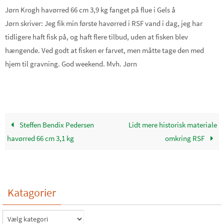
Jørn Krogh havørred 66 cm 3,9 kg fanget på flue i Gels å
Jørn skriver: Jeg fik min første havørred i RSF vand i dag, jeg har
tidligere haft fisk på, og haft flere tilbud, uden at fisken blev
hængende. Ved godt at fisken er farvet, men måtte tage den med
hjem til gravning. God weekend. Mvh. Jørn
Steffen Bendix Pedersen
Lidt mere historisk materiale
havørred 66 cm 3,1 kg
omkring RSF
Katagorier
Katagorier