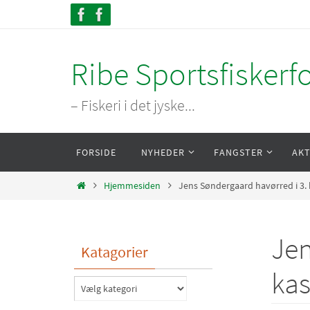
Skip
to
content
Ribe Sportsfiskerf
– Fiskeri i det jyske...
Skip
FORSIDE
NYHEDER
FANGSTER
AKT
to
content
Home
Hjemmesiden
Jens Søndergaard havørred i 3. 
Jen
Katagorier
kas
Katagorier