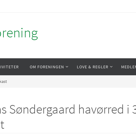
orening
IVITETER
OM FORENINGEN
LOVE & REGLER
MEDLE
kast
s Søndergaard havørred i 3
t