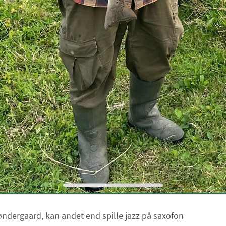
ndergaard, kan andet end spille jazz på saxofon