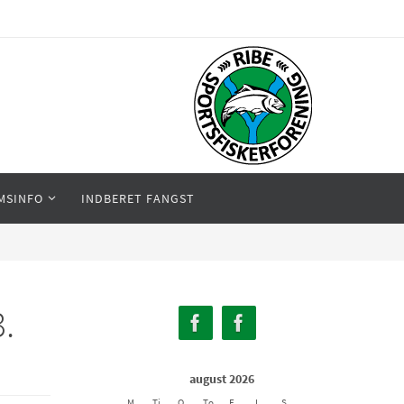
MSINFO
INDBERET FANGST
.
august 2026
M
Ti
O
To
F
L
S