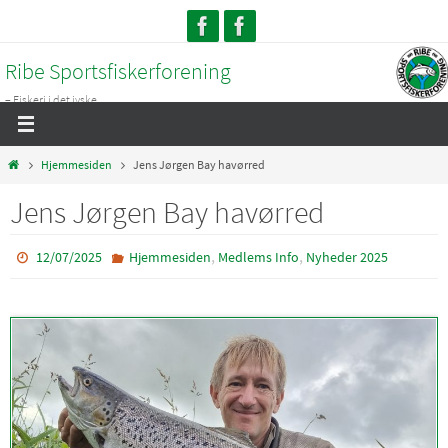
Skip
to
Ribe Sportsfiskerforening
content
– Fiskeri i det jyske...
Home
Hjemmesiden
Jens Jørgen Bay havørred
Jens Jørgen Bay havørred
,
,
12/07/2025
Hjemmesiden
Medlems Info
Nyheder 2025