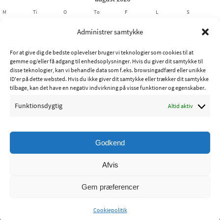
M
Ti
O
To
F
L
S
1
2
Administrer samtykke
3
4
5
6
7
8
9
For at give dig de bedste oplevelser bruger vi teknologier som cookies til at
10
11
12
13
14
15
16
gemme og/eller få adgang til enhedsoplysninger. Hvis du giver dit samtykke til
17
18
19
20
21
22
23
disse teknologier, kan vi behandle data som f.eks. browsingadfærd eller unikke
ID'er på dette websted. Hvis du ikke giver dit samtykke eller trækker dit samtykke
24
25
26
27
28
29
30
tilbage, kan det have en negativ indvirkning på visse funktioner og egenskaber.
31
Funktionsdygtig
Altid aktiv
« jul
Godkend
Copyright © 2015 - Ribe Sportsfiskerforening
Afvis
Powered by
Nirvana
&
WordPress.
Gem præferencer
Cookiepolitik