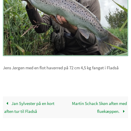
Jens Jørgen med en flot havørred på 72 cm 4,5 kg fanget i Fladså
Jan Sylvester på en kort
Martin Schack Skøn aften med
aften tur til Fladså
fluekæppen.