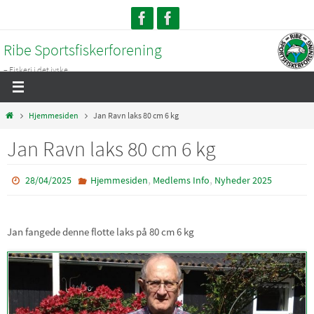
Skip
to
Ribe Sportsfiskerforening
content
– Fiskeri i det jyske...
Home
Hjemmesiden
Jan Ravn laks 80 cm 6 kg
Jan Ravn laks 80 cm 6 kg
,
,
28/04/2025
Hjemmesiden
Medlems Info
Nyheder 2025
Jan fangede denne flotte laks på 80 cm 6 kg