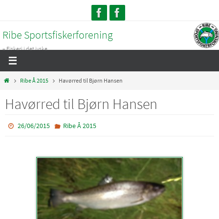
Skip
to
Ribe Sportsfiskerforening
content
– Fiskeri i det jyske...
Home
Ribe Å 2015
Havørred til Bjørn Hansen
Havørred til Bjørn Hansen
26/06/2015
Ribe Å 2015