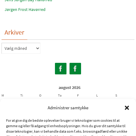
Jørgen Frost Havørred
Arkiver
Arkiver
august 2026
M
Ti
O
To
F
L
S
1
2
Administrer samtykke
3
4
5
6
7
8
9
For at give dig de bedste oplevelser bruger vi teknologier som cookies til at
10
11
12
13
14
15
16
gemme og/eller få adgang til enhedsoplysninger. Hvis du giver dit samtykke til
17
18
19
20
21
22
23
disse teknologier, kan vi behandle data som f.eks. browsingadfærd eller unikke