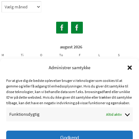
Arkiver
august 2026
M
Ti
O
To
F
L
S
1
2
Administrer samtykke
3
4
5
6
7
8
9
For at give dig de bedste oplevelser bruger vi teknologier som cookies til at
10
11
12
13
14
15
16
gemme og/eller få adgang til enhedsoplysninger. Hvis du giver dit samtykke til
17
18
19
20
21
22
23
disse teknologier, kan vi behandle data som f.eks. browsingadfærd eller unikke
ID'er på dette websted. Hvis du ikke giver dit samtykke eller trækker dit samtykke
24
25
26
27
28
29
30
tilbage, kan det have en negativ indvirkning på visse funktioner og egenskaber.
31
Funktionsdygtig
Altid aktiv
« jul
Godkend