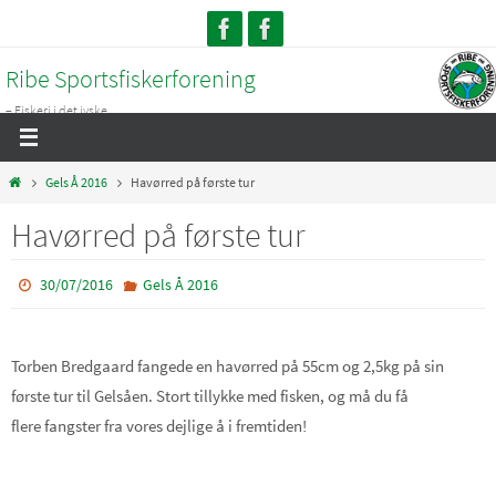
Skip
to
Ribe Sportsfiskerforening
content
– Fiskeri i det jyske...
Home
Gels Å 2016
Havørred på første tur
Havørred på første tur
30/07/2016
Gels Å 2016
Torben Bredgaard fangede en havørred på 55cm og 2,5kg på sin
første tur til Gelsåen. Stort tillykke med fisken, og må du få
flere fangster fra vores dejlige å i fremtiden!