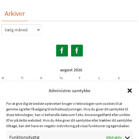
Arkiver
Arkiver
august 2026
M
Ti
O
To
F
L
S
1
2
Administrer samtykke
3
4
5
6
7
8
9
For at give dig de bedste oplevelser bruger vi teknologier som cookies til at
10
11
12
13
14
15
16
gemme og/eller få adgang til enhedsoplysninger. Hvis du giver dit samtykke til
17
18
19
20
21
22
23
disse teknologier, kan vi behandle data som f.eks. browsingadfærd eller unikke
ID'er på dette websted. Hvis du ikke giver dit samtykke eller trækker dit samtykke
24
25
26
27
28
29
30
tilbage, kan det have en negativ indvirkning på visse funktioner og egenskaber.
31
Funktionsdygtig
Altid aktiv