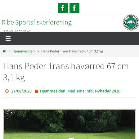
Skip
to
Ribe Sportsfiskerforening
content
– Fiskeri i det jyske...
Home
Hjemmesiden
Hans Peder Trans havørred 67 cm 3,1 kg
Hans Peder Trans havørred 67 cm
3,1 kg
,
,
27/08/2020
Hjemmesiden
Medlems Info
Nyheder 2020