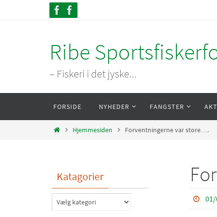
Skip
to
content
Ribe Sportsfiskerf
– Fiskeri i det jyske...
Skip
FORSIDE
NYHEDER
FANGSTER
AKT
to
content
Home
Hjemmesiden
Forventningerne var store….
For
Katagorier
01/
Katagorier