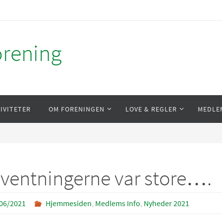
orening
IVITETER
OM FORENINGEN
LOVE & REGLER
MEDLE
ventningerne var store….
06/2021
Hjemmesiden
,
Medlems Info
,
Nyheder 2021