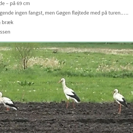
de – på 69 cm
lgende ingen fangst, men Gøgen fløjtede med på turen.….
 bræk
assen