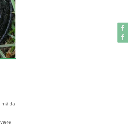
t må da
t være