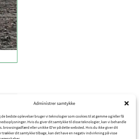
i K2
Administrer samtykke
ig de bedste oplevelser bruger vi teknologier som cookies til at gemme og/eller få
hedsoplysninger. Hvis du giver dit samtykke til disse teknologier, kan vi behandle
s. browsingadfærd eller unikke ID'er på dette websted. Hvis du ikke giver dit
r trækker dit samtykke tilbage, kan det have en negativ indvirkning på visse
g egenskaber.