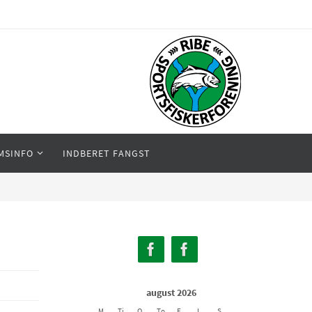
MSINFO
INDBERET FANGST
august 2026
M
Ti
O
To
F
L
S