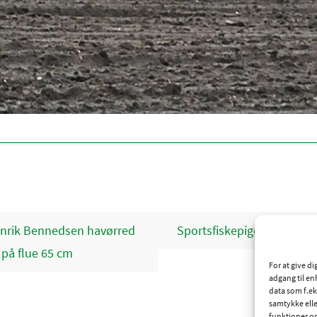
nrik Bennedsen havørred
Sportsfiskepigerne’s træf 
 på flue 65 cm
For at give d
adgang til en
data som f.ek
samtykke elle
funktioner o