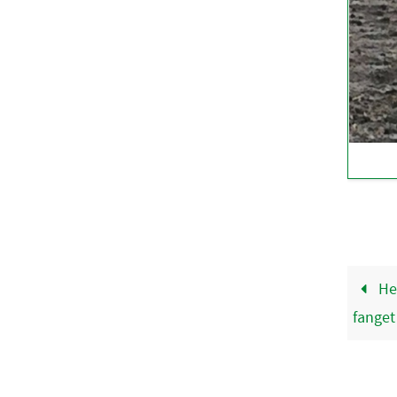
He
fanget