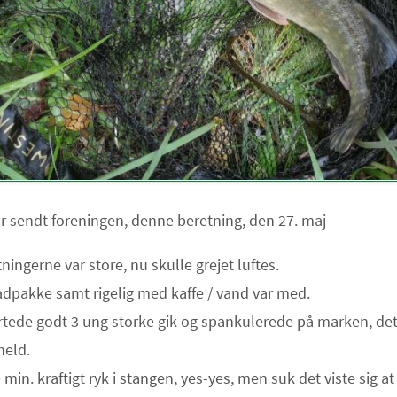
r sendt foreningen, denne beretning, den 27. maj
ningerne var store, nu skulle grejet luftes.
pakke samt rigelig med kaffe / vand var med.
rtede godt 3 ung storke gik og spankulerede på marken, de
held.
0 min. kraftigt ryk i stangen, yes-yes, men suk det viste sig a