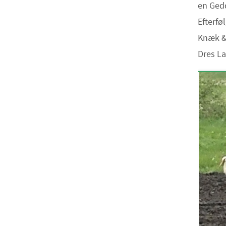
en Ged
Efterfø
Knæk &
Dres L