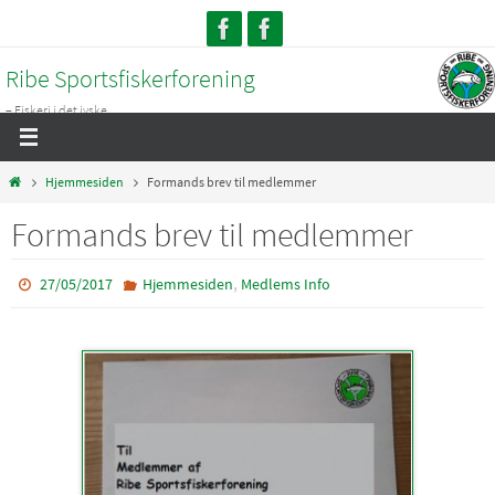
Skip
to
Ribe Sportsfiskerforening
content
– Fiskeri i det jyske...
Home
Hjemmesiden
Formands brev til medlemmer
Formands brev til medlemmer
,
27/05/2017
Hjemmesiden
Medlems Info