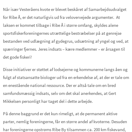
Når især Vesteråens kvote er blevet beskåret af Samarbejdsudvalget
for Ribe Å, er det naturligvis ud fra velovervejede argumenter. At
laksen er kommet tilbage i Ribe Å i større omfang, skyldes alene
sportsfiskerforeningernes utrættelige bestræbelser på at genrejse
bestanden ved udlægning af gydegrus, udsætning af yngel og ved, at
spærringer fjernes. Jeres indsats – kære medlemmer – er årsagen til
det gode fiskeri!
Disse initiativer er støttet af lodsejerne og kommunerne langs åen og
fulgt af statsansatte biologer ud fra en erkendelse af, at der er tale om
en enestående national ressource. Der er altså tale om en bred
samfundsmæssig indsats, selv om det skal anerkendes, at Gert
Mikkelsen personligt har taget del i dette arbejde.
På denne baggrund er det kun rimeligt, at de permanent aktive
parter, nemlig foreningerne, får en større andel af kvoterne. Desuden
har foreningerne opstrøms Ribe By tilsammen ca. 200 km fiskevand,