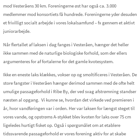
mod Vesteråens 30 km. Foreningerne øst har også ca. 3.000
medlemmer mod konsortiets få hundrede. Foreningerne yder desuden
et frivilligt socialt arbejde i vores lokalsamfund – fx gennem et aktivt
juniorarbejde.
Når flertallet af laksen i dag fanges i Vesteråen, hænger det heller
ikke sammen med de naturlige biologiske forhold, som der ellers
argumenteres for af fortalerne for det gamle kvotesystem.
Ikke en eneste laks klækkes, vokser op og smoltificeres i Vesteråen. De
store fangster i Vesteråen hænger derimod sammen med de ofte helt
umulige passageforhold i Ribe By, der ved svag afstrømning standser
næsten al opgang. Vi kunne se, hvordan det virkede ved premieren i
år, hvor vandføringen var i orden. Her var laksen for længst steget til
vores vande, og opstrøms A-stykket blev kvoten for laks over 75 cm
ligeledes hurtigt fisket op. Også i spørgsmålet om at etablere
tidssvarende passageforhold er vores forening aktiv for at skabe