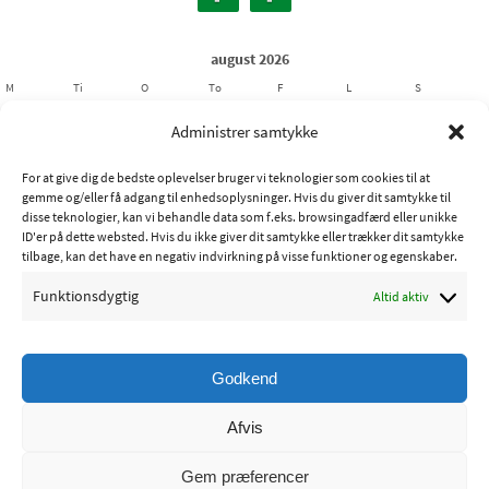
august 2026
M
Ti
O
To
F
L
S
1
2
Administrer samtykke
3
4
5
6
7
8
9
For at give dig de bedste oplevelser bruger vi teknologier som cookies til at
10
11
12
13
14
15
16
gemme og/eller få adgang til enhedsoplysninger. Hvis du giver dit samtykke til
17
18
19
20
21
22
23
disse teknologier, kan vi behandle data som f.eks. browsingadfærd eller unikke
ID'er på dette websted. Hvis du ikke giver dit samtykke eller trækker dit samtykke
24
25
26
27
28
29
30
tilbage, kan det have en negativ indvirkning på visse funktioner og egenskaber.
31
Funktionsdygtig
Altid aktiv
« jul
Godkend
Copyright © 2015 - Ribe Sportsfiskerforening
Afvis
Powered by
Nirvana
&
WordPress.
Gem præferencer