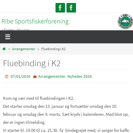
Skip
to
Ribe Sportsfiskerforening
content
– Fiskeri i det jyske...
Home
Arrangementer
Fluebinding i K2
Fluebinding i K2
,
07/01/2016
Arrangementer
Nyheder 2016
Kom og vær med til fluebindingen i K2.
Det starter onsdag den 13. januar og fortsætter onsdag den 10.
februar og onsdag den 9. marts. Sæt kryds i kalenderen. Mød blot op,
der er ingen tilmelding.
Vi starter kl. 19.00 til ca. 21.30. Ta’ bindegrejet med, vi sørger for kaffe