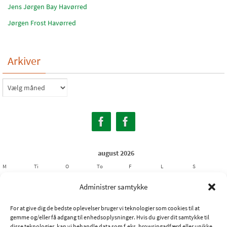
Jens Jørgen Bay Havørred
Jørgen Frost Havørred
Arkiver
Arkiver
august 2026
M
Ti
O
To
F
L
S
1
2
Administrer samtykke
3
4
5
6
7
8
9
For at give dig de bedste oplevelser bruger vi teknologier som cookies til at
10
11
12
13
14
15
16
gemme og/eller få adgang til enhedsoplysninger. Hvis du giver dit samtykke til
17
18
19
20
21
22
23
disse teknologier, kan vi behandle data som f.eks. browsingadfærd eller unikke