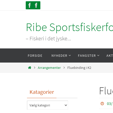
Skip
to
content
Ribe Sportsfiskerf
– Fiskeri i det jyske...
Skip
FORSIDE
NYHEDER
FANGSTER
AKT
to
content
Home
Arrangementer
Fluebinding i K2
Flu
Katagorier
03/
Katagorier