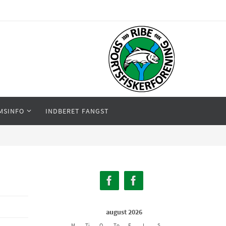
MSINFO
INDBERET FANGST
august 2026
M
Ti
O
To
F
L
S