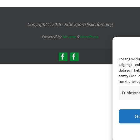
Copyright © 2015 - Ribe Sportsfiskerforening
Powered by
Nirvana
&
WordPress.
For at give d
adgang til en
data som f.ek
samtykke elle
funktioner o
Funktion
G