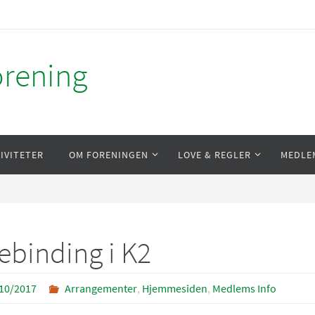
orening
IVITETER
OM FORENINGEN
LOVE & REGLER
MEDLE
ebinding i K2
10/2017
Arrangementer
,
Hjemmesiden
,
Medlems Info