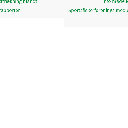
dtrækning blandt
Info møde f
rapporter
Sportsfiskerforenings me