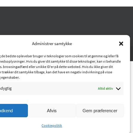
Administrer samtykke
ig de bedste oplevelser bruger vi teknologier som cookies til at gemme og/eller få
hedsoplysninger. Hvis du giver dit samtykke til disse teknologier, kan vi behandle
s. browsingadfærd eller unikke ID'er på dette websted. Hvis du ikke giver dit
r trækker dit samtykke tilbage, kan det have en negativ indvirkning på visse
g egenskaber.
sdygtig
Altid aktiv
odkend
Afvis
Gem præferencer
Cookiepolitik