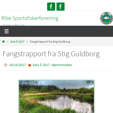
Skip
to
Ribe Sportsfiskerforening
content
– Fiskeri i det jyske...
Home
Gels Å 2017
Fangstrapport fra Stig Guldborg
Fangstrapport fra Stig Guldborg
,
20/10/2017
Gels Å 2017
Hjemmesiden