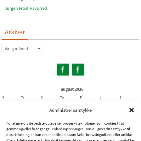
Jørgen Frost Havørred
Arkiver
Arkiver
august 2026
M
Ti
O
To
F
L
S
1
2
Administrer samtykke
3
4
5
6
7
8
9
For at give dig de bedste oplevelser bruger vi teknologier som cookies til at
10
11
12
13
14
15
16
gemme og/eller få adgang til enhedsoplysninger. Hvis du giver dit samtykke til
17
18
19
20
21
22
23
disse teknologier, kan vi behandle data som f.eks. browsingadfærd eller unikke
ID'er på dette websted. Hvis du ikke giver dit samtykke eller trækker dit samtykke