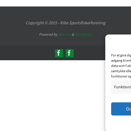
Copyright © 2015 - Ribe Sportsfiskerforening
Powered by
Nirvana
&
WordPress.
For at give d
adgang til en
data som f.ek
samtykke elle
funktioner o
Funktion
G