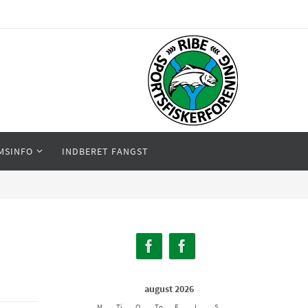
MSINFO
INDBERET FANGST
august 2026
M
Ti
O
To
F
L
S