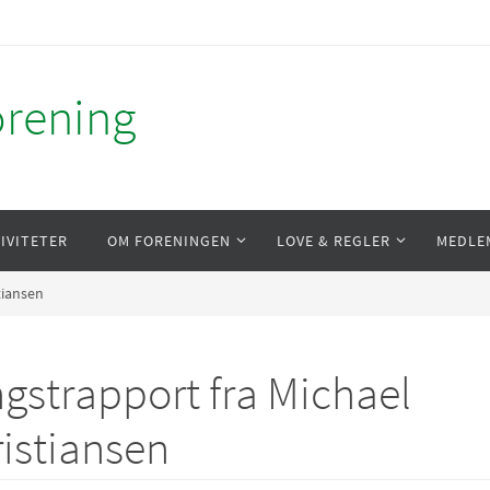
orening
IVITETER
OM FORENINGEN
LOVE & REGLER
MEDLE
tiansen
gstrapport fra Michael
istiansen