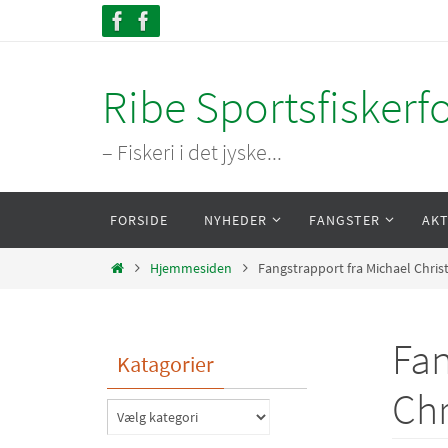
Skip
to
content
Ribe Sportsfiskerf
– Fiskeri i det jyske...
Skip
FORSIDE
NYHEDER
FANGSTER
AKT
to
content
Home
Hjemmesiden
Fangstrapport fra Michael Chris
Fan
Katagorier
Chr
Katagorier