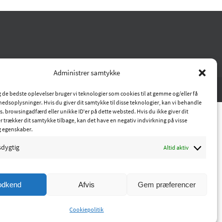
Administrer samtykke
ig de bedste oplevelser bruger vi teknologier som cookies til at gemme og/eller få
hedsoplysninger. Hvis du giver dit samtykke til disse teknologier, kan vi behandle
s. browsingadfærd eller unikke ID'er på dette websted. Hvis du ikke giver dit
r trækker dit samtykke tilbage, kan det have en negativ indvirkning på visse
g egenskaber.
sdygtig
Altid aktiv
odkend
Afvis
Gem præferencer
Cookiepolitik