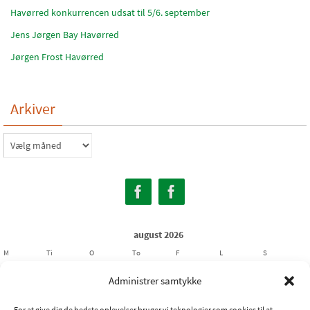
Havørred konkurrencen udsat til 5/6. september
Jens Jørgen Bay Havørred
Jørgen Frost Havørred
Arkiver
Arkiver
august 2026
M
Ti
O
To
F
L
S
1
2
Administrer samtykke
3
4
5
6
7
8
9
For at give dig de bedste oplevelser bruger vi teknologier som cookies til at