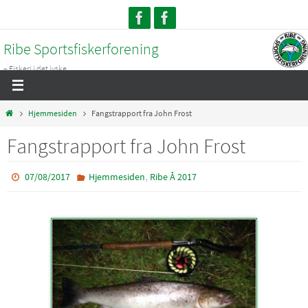
Skip
to
Ribe Sportsfiskerforening
content
– Fiskeri i det jyske...
Home
Hjemmesiden
Fangstrapport fra John Frost
Fangstrapport fra John Frost
,
07/08/2017
Hjemmesiden
Ribe Å 2017