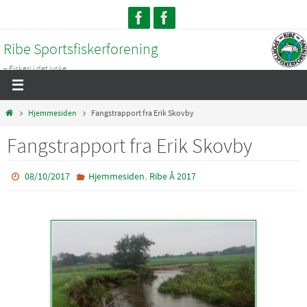
Skip
to
Ribe Sportsfiskerforening
content
– Fiskeri i det jyske...
Home
Hjemmesiden
Fangstrapport fra Erik Skovby
Fangstrapport fra Erik Skovby
,
08/10/2017
Hjemmesiden
Ribe Å 2017