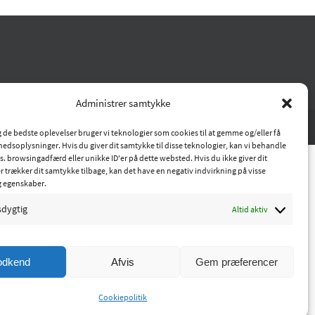
Administrer samtykke
ig de bedste oplevelser bruger vi teknologier som cookies til at gemme og/eller få
hedsoplysninger. Hvis du giver dit samtykke til disse teknologier, kan vi behandle
s. browsingadfærd eller unikke ID'er på dette websted. Hvis du ikke giver dit
r trækker dit samtykke tilbage, kan det have en negativ indvirkning på visse
g egenskaber.
sdygtig
Altid aktiv
odkend
Afvis
Gem præferencer
Cookiepolitik