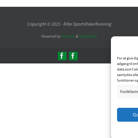
Copyright © 2015 - Ribe Sportsfiskerforening
Powered by
Nirvana
&
WordPress.
For at give d
adgang til en
data som f.ek
samtykke elle
funktioner o
Funktion
G