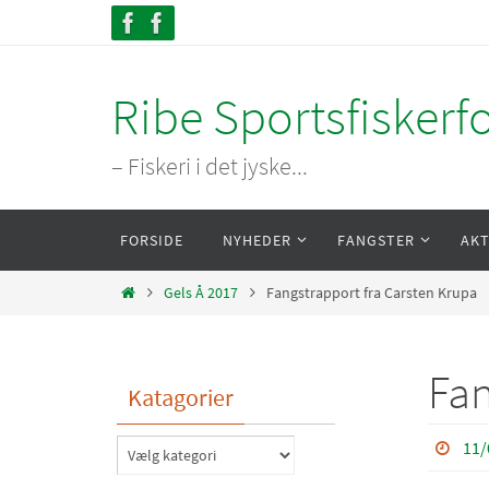
Skip
to
content
Ribe Sportsfiskerf
– Fiskeri i det jyske...
Skip
FORSIDE
NYHEDER
FANGSTER
AKT
to
content
Home
Gels Å 2017
Fangstrapport fra Carsten Krupa
Fan
Katagorier
11/
Katagorier