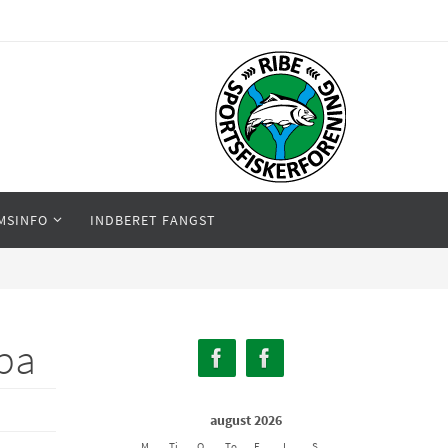
MSINFO
INDBERET FANGST
upa
august 2026
M
Ti
O
To
F
L
S