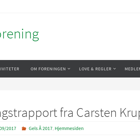
orening
IVITETER
OM FORENINGEN
LOVE & REGLER
MEDLE
gstrapport fra Carsten Kr
09/2017
Gels Å 2017
,
Hjemmesiden