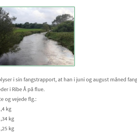
lyser i sin fangstrapport, at han i juni og august måned fan
der i Ribe Å på flue.
e og vejede flg.:
,4 kg
,34 kg
,25 kg