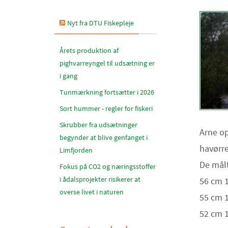
Nyt fra DTU Fiskepleje
Årets produktion af
pighvarreyngel til udsætning er
i gang
Tunmærkning fortsætter i 2026
Sort hummer - regler for fiskeri
Skrubber fra udsætninger
Arne op
begynder at blive genfanget i
havørre
Limfjorden
De målt
Fokus på CO2 og næringsstoffer
i ådalsprojekter risikerer at
56 cm 1
overse livet i naturen
55 cm 1
52 cm 1