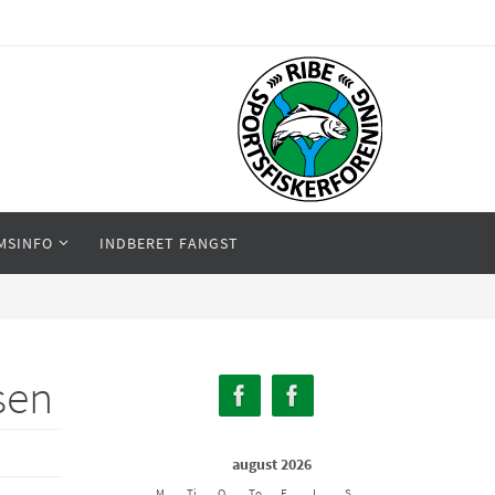
MSINFO
INDBERET FANGST
sen
august 2026
M
Ti
O
To
F
L
S