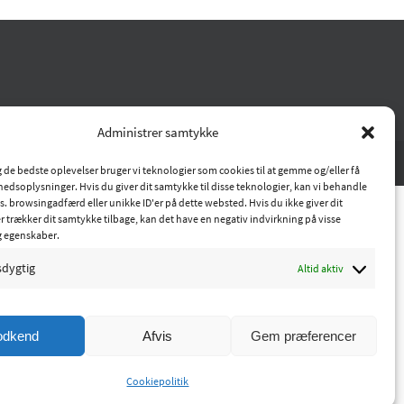
Administrer samtykke
ig de bedste oplevelser bruger vi teknologier som cookies til at gemme og/eller få
hedsoplysninger. Hvis du giver dit samtykke til disse teknologier, kan vi behandle
s. browsingadfærd eller unikke ID'er på dette websted. Hvis du ikke giver dit
r trækker dit samtykke tilbage, kan det have en negativ indvirkning på visse
g egenskaber.
sdygtig
Altid aktiv
odkend
Afvis
Gem præferencer
Cookiepolitik