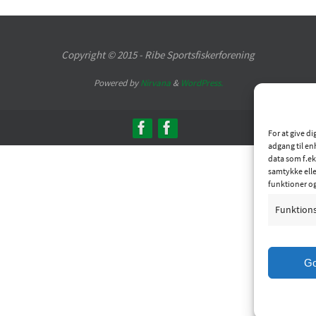
Copyright © 2015 - Ribe Sportsfiskerforening
Powered by
Nirvana
&
WordPress.
For at give d
adgang til en
data som f.ek
samtykke elle
funktioner o
Funktion
G