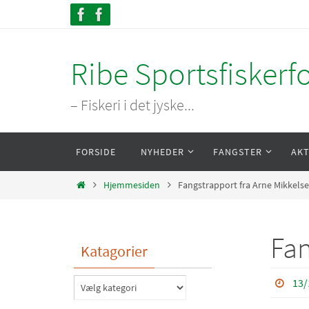
Skip
to
content
Ribe Sportsfiskerf
– Fiskeri i det jyske...
Skip
FORSIDE
NYHEDER
FANGSTER
AKT
to
content
Home
Hjemmesiden
Fangstrapport fra Arne Mikkels
Fan
Katagorier
13/
Katagorier