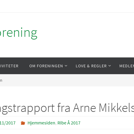
orening
IVITETER
OM FORENINGEN
LOVE & REGLER
MEDLE
en
gstrapport fra Arne Mikkel
11/2017
Hjemmesiden
,
Ribe Å 2017