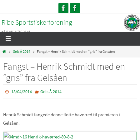
Skip
to
Ribe Sportsfiskerforening
content
– Fiskeri i det jyske...
Home
Gels Å 2014
Fangst – Henrik Schmidt med en “gris” fra Gelsåen
Fangst – Henrik Schmidt med en
“gris” fra Gelsåen
18/04/2014
Gels Å 2014
Henrik Schmidt fangede denne flotte havørred til premieren i
Gelsåen.