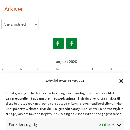
Arkiver
Arkiver
august 2026
M
Ti
O
To
F
L
S
1
2
Administrer samtykke
3
4
5
6
7
8
9
For at give dig de bedste oplevelser bruger vi teknologier som cookies til at
10
11
12
13
14
15
16
gemme og/eller få adgang til enhedsoplysninger. Hvis du giver dit samtykke til
17
18
19
20
21
22
23
disse teknologier, kan vi behandle data som f.eks. browsingadfærd eller unikke
ID'er på dette websted. Hvis du ikke giver dit samtykke eller trækker dit samtykke
24
25
26
27
28
29
30
tilbage, kan det have en negativ indvirkning på visse funktioner og egenskaber.
31
Funktionsdygtig
Altid aktiv
« jul