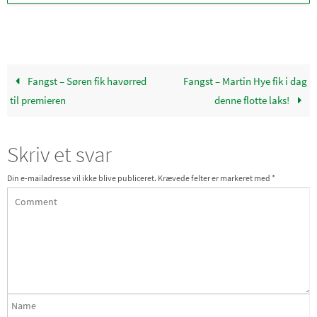
Fangst – Søren fik havørred
Fangst – Martin Hye fik i dag
til premieren
denne flotte laks!
Skriv et svar
Din e-mailadresse vil ikke blive publiceret.
Krævede felter er markeret med
*