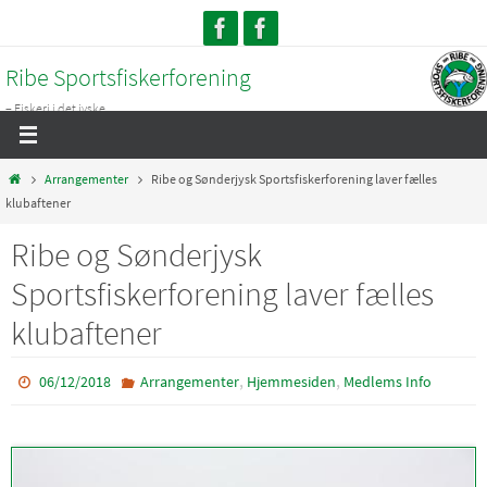
Skip
to
Ribe Sportsfiskerforening
content
– Fiskeri i det jyske...
Home
Arrangementer
Ribe og Sønderjysk Sportsfiskerforening laver fælles
klubaftener
Ribe og Sønderjysk
Sportsfiskerforening laver fælles
klubaftener
,
,
06/12/2018
Arrangementer
Hjemmesiden
Medlems Info