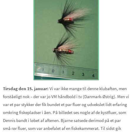
Tirsdag den 15. januar:
Vi var ikke mange til denne klubaften, men
forståeligt nok – der var jo VM håndbold i tv (Danmark-Østrig). Men vi
var et par stykker der fik bundet et par fluer og udvekslet lidt erfaring
omkring fiskepladser i åen. På billedet ses nogle af de kystfluer, som
Dennis bandt i løbet af aftenen. Bjarne satsede derimod på et par
små rør fluer, som var anbefalet af en fiskekammerat. Til sidst gik