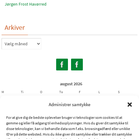
Jørgen Frost Havørred
Arkiver
Arkiver
august 2026
M
Ti
O
To
F
L
S
1
2
Administrer samtykke
3
4
5
6
7
8
9
For at give dig de bedste oplevelser bruger vi teknologier som cookies til at
10
11
12
13
14
15
16
gemme og/eller få adgang til enhedsoplysninger. Hvis du giver dit samtykke til
17
18
19
20
21
22
23
disse teknologier, kan vi behandle data som f.eks. browsingadfærd eller unikke
ID'er på dette websted. Hvis du ikke giver dit samtykke eller trækker dit samtykke
24
25
26
27
28
29
30