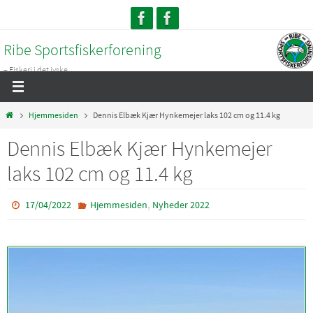
Skip
to
Ribe Sportsfiskerforening
content
– Fiskeri i det jyske...
Home
Hjemmesiden
Dennis Elbæk Kjær Hynkemejer laks 102 cm og 11.4 kg
Dennis Elbæk Kjær Hynkemejer
laks 102 cm og 11.4 kg
,
17/04/2022
Hjemmesiden
Nyheder 2022