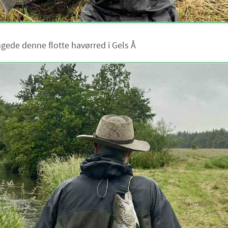
gede denne flotte havørred i Gels Å