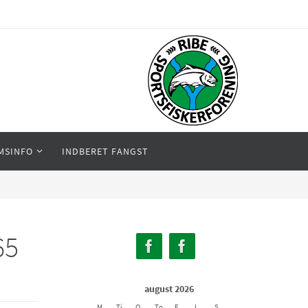
MSINFO
INDBERET FANGST
65
august 2026
M
Ti
O
To
F
L
S