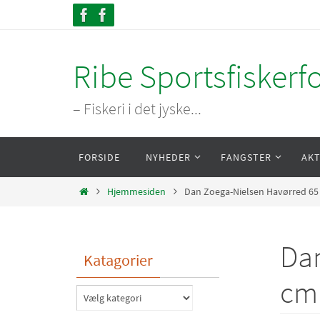
Skip
to
content
Ribe Sportsfiskerf
– Fiskeri i det jyske...
Skip
FORSIDE
NYHEDER
FANGSTER
AKT
to
content
Home
Hjemmesiden
Dan Zoega-Nielsen Havørred 65 
Dan
Katagorier
cm 
Katagorier