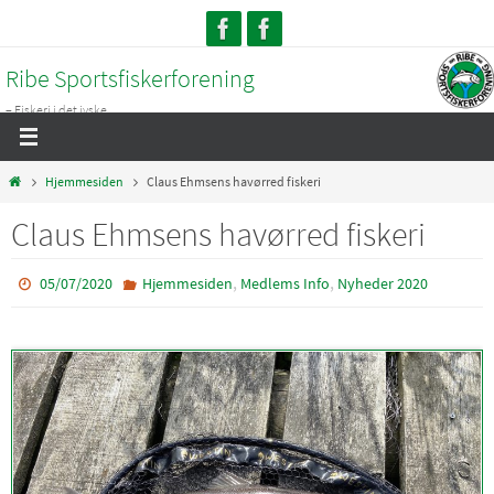
Skip
to
Ribe Sportsfiskerforening
content
– Fiskeri i det jyske...
Home
Hjemmesiden
Claus Ehmsens havørred fiskeri
Claus Ehmsens havørred fiskeri
,
,
05/07/2020
Hjemmesiden
Medlems Info
Nyheder 2020