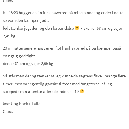
tiden.
Kl. 18:20 hugger en fin frisk havørred på min spinner og ender i nettet
selvom den kæmper godt.
fedt tænker jeg, der røg den forbandelse
Fisken er 58 cm og vejer
2,45 kg.
20 minutter senere hugger en flot hanhavørred på og kæmper også
en rigtig god fight.
den er 61 cm og vejer 2,65 kg.
Så står man der og tænker at jeg kunne da sagtens fiske i mange flere
timer, men var egentlig ganske tilfreds med fangsterne, så jeg
stoppede min aftentur allerede inden kl. 19
knæk og bræk til alle!
Claus