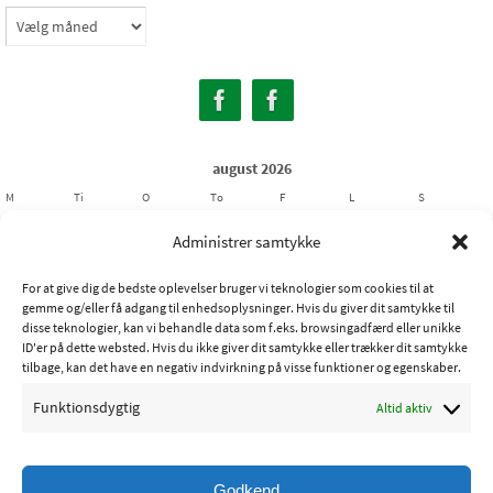
Arkiver
august 2026
M
Ti
O
To
F
L
S
1
2
Administrer samtykke
3
4
5
6
7
8
9
For at give dig de bedste oplevelser bruger vi teknologier som cookies til at
10
11
12
13
14
15
16
gemme og/eller få adgang til enhedsoplysninger. Hvis du giver dit samtykke til
17
18
19
20
21
22
23
disse teknologier, kan vi behandle data som f.eks. browsingadfærd eller unikke
ID'er på dette websted. Hvis du ikke giver dit samtykke eller trækker dit samtykke
24
25
26
27
28
29
30
tilbage, kan det have en negativ indvirkning på visse funktioner og egenskaber.
31
Funktionsdygtig
Altid aktiv
« jul
Godkend