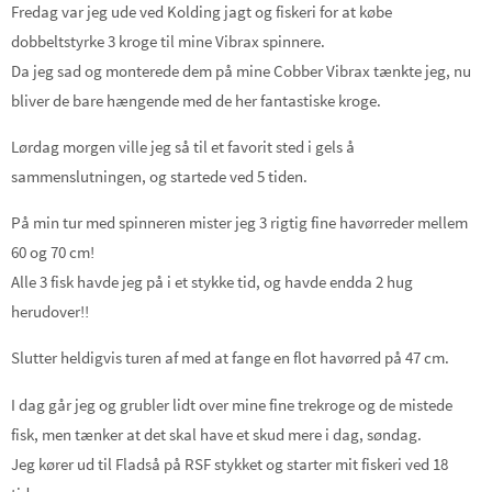
Fredag var jeg ude ved Kolding jagt og fiskeri for at købe
dobbeltstyrke 3 kroge til mine Vibrax spinnere.
Da jeg sad og monterede dem på mine Cobber Vibrax tænkte jeg, nu
bliver de bare hængende med de her fantastiske kroge.
Lørdag morgen ville jeg så til et favorit sted i gels å
sammenslutningen, og startede ved 5 tiden.
På min tur med spinneren mister jeg 3 rigtig fine havørreder mellem
60 og 70 cm!
Alle 3 fisk havde jeg på i et stykke tid, og havde endda 2 hug
herudover!!
Slutter heldigvis turen af med at fange en flot havørred på 47 cm.
I dag går jeg og grubler lidt over mine fine trekroge og de mistede
fisk, men tænker at det skal have et skud mere i dag, søndag.
Jeg kører ud til Fladså på RSF stykket og starter mit fiskeri ved 18