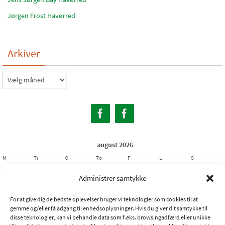
Jørgen Frost Havørred
Arkiver
Arkiver
august 2026
M
Ti
O
To
F
L
S
1
2
Administrer samtykke
3
4
5
6
7
8
9
For at give dig de bedste oplevelser bruger vi teknologier som cookies til at
10
11
12
13
14
15
16
gemme og/eller få adgang til enhedsoplysninger. Hvis du giver dit samtykke til
17
18
19
20
21
22
23
disse teknologier, kan vi behandle data som f.eks. browsingadfærd eller unikke