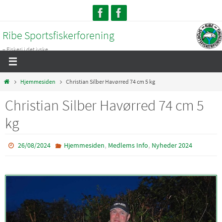
Skip
to
Ribe Sportsfiskerforening
content
– Fiskeri i det jyske...
Home
Hjemmesiden
Christian Silber Havørred 74 cm 5 kg
Christian Silber Havørred 74 cm 5
kg
,
,
26/08/2024
Hjemmesiden
Medlems Info
Nyheder 2024