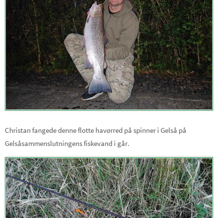
Christan fangede denne flotte havørred på spinner i Gelså på
Gelsåsammenslutningens fiskevand i går.