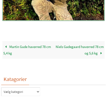
Martin Gude havørred 78 cm
Niels Gadegaard havørred 78 cm
5,4 kg
og 5,6 kg
Katagorier
Katagorier