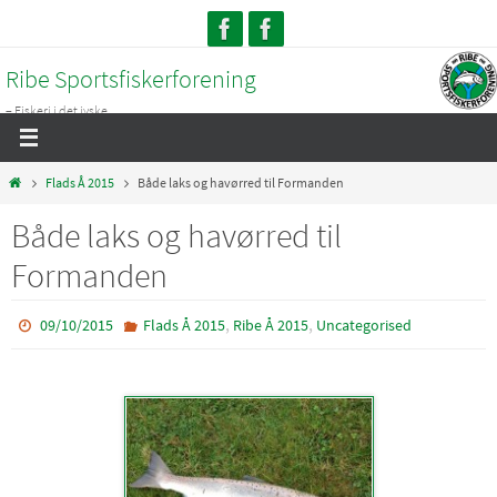
Skip
to
Ribe Sportsfiskerforening
content
– Fiskeri i det jyske...
Home
Flads Å 2015
Både laks og havørred til Formanden
Både laks og havørred til
Formanden
,
,
09/10/2015
Flads Å 2015
Ribe Å 2015
Uncategorised