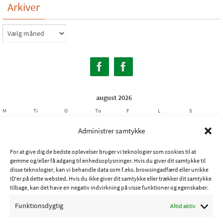
Arkiver
Arkiver
august 2026
M
Ti
O
To
F
L
S
1
2
Administrer samtykke
3
4
5
6
7
8
9
For at give dig de bedste oplevelser bruger vi teknologier som cookies til at
10
11
12
13
14
15
16
gemme og/eller få adgang til enhedsoplysninger. Hvis du giver dit samtykke til
17
18
19
20
21
22
23
disse teknologier, kan vi behandle data som f.eks. browsingadfærd eller unikke
ID'er på dette websted. Hvis du ikke giver dit samtykke eller trækker dit samtykke
24
25
26
27
28
29
30
tilbage, kan det have en negativ indvirkning på visse funktioner og egenskaber.
31
Funktionsdygtig
Altid aktiv
« jul