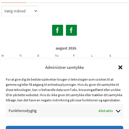
Arkiver
august 2026
M
Ti
O
To
F
L
S
1
2
Administrer samtykke
3
4
5
6
7
8
9
For at give dig de bedste oplevelser bruger vi teknologier som cookies til at
10
11
12
13
14
15
16
gemme og/eller få adgang til enhedsoplysninger. Hvis du giver dit samtykke til
17
18
19
20
21
22
23
disse teknologier, kan vi behandle data som f.eks. browsingadfærd eller unikke
ID'er på dette websted. Hvis du ikke giver dit samtykke eller trækker dit samtykke
24
25
26
27
28
29
30
tilbage, kan det have en negativ indvirkning på visse funktioner og egenskaber.
31
Funktionsdygtig
Altid aktiv
« jul