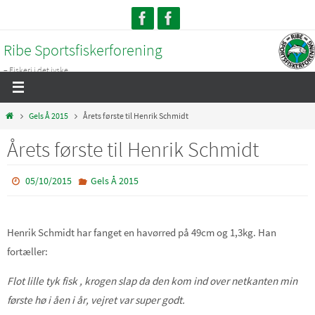
Skip
to
Ribe Sportsfiskerforening
content
– Fiskeri i det jyske...
Home
Gels Å 2015
Årets første til Henrik Schmidt
Årets første til Henrik Schmidt
05/10/2015
Gels Å 2015
Henrik Schmidt har fanget en havørred på 49cm og 1,3kg. Han
fortæller:
Flot lille tyk fisk , krogen slap da den kom ind over netkanten min
første hø i åen i år, vejret var super godt.