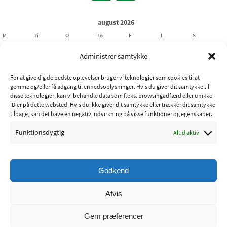
august 2026
M
Ti
O
To
F
L
S
1
2
Administrer samtykke
3
4
5
6
7
8
9
For at give dig de bedste oplevelser bruger vi teknologier som cookies til at
10
11
12
13
14
15
16
gemme og/eller få adgang til enhedsoplysninger. Hvis du giver dit samtykke til
17
18
19
20
21
22
23
disse teknologier, kan vi behandle data som f.eks. browsingadfærd eller unikke
ID'er på dette websted. Hvis du ikke giver dit samtykke eller trækker dit samtykke
24
25
26
27
28
29
30
tilbage, kan det have en negativ indvirkning på visse funktioner og egenskaber.
31
Funktionsdygtig
Altid aktiv
« jul
Godkend
Copyright © 2015 - Ribe Sportsfiskerforening
Afvis
Powered by
Nirvana
&
WordPress.
Gem præferencer