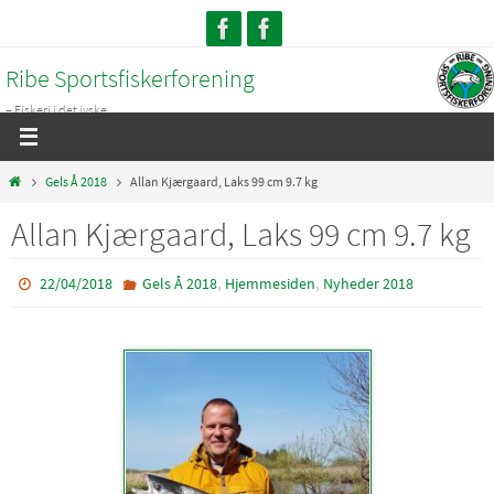
Skip
to
Ribe Sportsfiskerforening
content
– Fiskeri i det jyske...
Home
Gels Å 2018
Allan Kjærgaard, Laks 99 cm 9.7 kg
Allan Kjærgaard, Laks 99 cm 9.7 kg
,
,
22/04/2018
Gels Å 2018
Hjemmesiden
Nyheder 2018