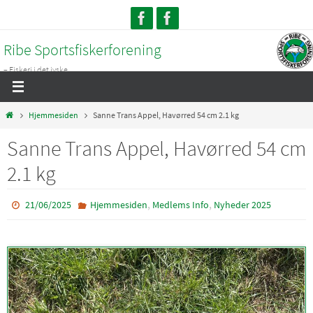
Skip
to
Ribe Sportsfiskerforening
content
– Fiskeri i det jyske...
Home
Hjemmesiden
Sanne Trans Appel, Havørred 54 cm 2.1 kg
Sanne Trans Appel, Havørred 54 cm
2.1 kg
,
,
21/06/2025
Hjemmesiden
Medlems Info
Nyheder 2025