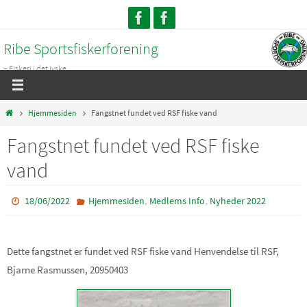
Skip
to
Ribe Sportsfiskerforening
content
– Fiskeri i det jyske...
Home
Hjemmesiden
Fangstnet fundet ved RSF fiske vand
Fangstnet fundet ved RSF fiske
vand
,
,
18/06/2022
Hjemmesiden
Medlems Info
Nyheder 2022
Dette fangstnet er fundet ved RSF fiske vand Henvendelse til RSF,
Bjarne Rasmussen, 20950403