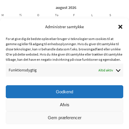
august 2026
M
Ti
O
To
F
L
S
1
2
Administrer samtykke
3
4
5
6
7
8
9
For at give dig de bedste oplevelser bruger vi teknologier som cookies til at
10
11
12
13
14
15
16
gemme og/eller få adgang til enhedsoplysninger. Hvis du giver dit samtykke til
17
18
19
20
21
22
23
disse teknologier, kan vi behandle data som f.eks. browsingadfærd eller unikke
ID'er på dette websted. Hvis du ikke giver dit samtykke eller trækker dit samtykke
24
25
26
27
28
29
30
tilbage, kan det have en negativ indvirkning på visse funktioner og egenskaber.
31
Funktionsdygtig
Altid aktiv
« jul
Godkend
Copyright © 2015 - Ribe Sportsfiskerforening
Afvis
Powered by
Nirvana
&
WordPress.
Gem præferencer