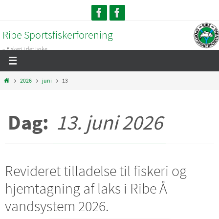
Skip
to
Ribe Sportsfiskerforening
content
– Fiskeri i det jyske...
Home
2026
juni
13
Dag:
13. juni 2026
Revideret tilladelse til fiskeri og
hjemtagning af laks i Ribe Å
vandsystem 2026.