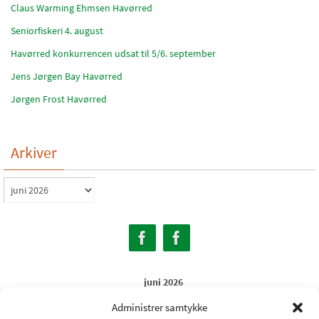
Claus Warming Ehmsen Havørred
Seniorfiskeri 4. august
Havørred konkurrencen udsat til 5/6. september
Jens Jørgen Bay Havørred
Jørgen Frost Havørred
Arkiver
Arkiver
juni 2026
M
Ti
O
To
F
L
S
Administrer samtykke
1
2
3
4
5
6
7